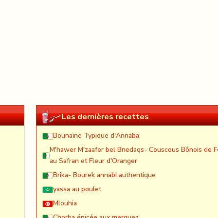
Les dernières recettes
Bounaïne Typique d'Annaba
M'hawer M'zaafer bel Bnedaqs- Couscous Bônois de F
au Safran et Fleur d'Oranger
Brika- Bourek annabi authentique
yassa au poulet
Mlouhia
Chorba épicée aux merguez