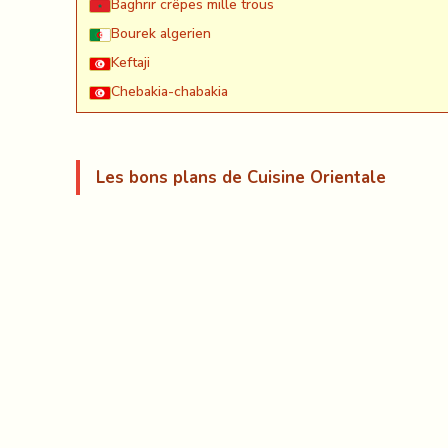
Baghrir crêpes mille trous
Bourek algerien
Keftaji
Chebakia-chabakia
Les bons plans de Cuisine Orientale