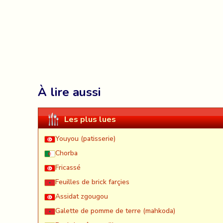
À lire aussi
Les plus lues
Youyou (patisserie)
Chorba
Fricassé
Feuilles de brick farçies
Assidat zgougou
Galette de pomme de terre (mahkoda)