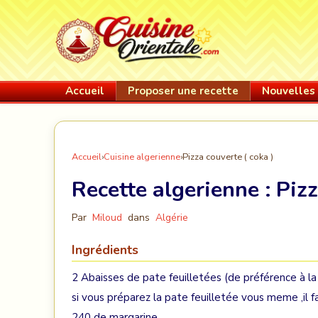
Accueil
Proposer une recette
Nouvelles 
Accueil
›
Cuisine algerienne
›
Pizza couverte ( coka )
Recette algerienne :
Pizz
Par
Miloud
dans
Algérie
Ingrédients
2 Abaisses de pate feuilletées (de préférence à la
si vous préparez la pate feuilletée vous meme ,il 
240 de margarine.