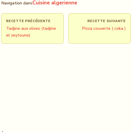
Cuisine algerienne
Navigation dans
RECETTE PRÉCÉDENTE
RECETTE SUIVANTE
Tadjine aux olives (tadjine
Pizza couverte ( coka )
el zeytoune)