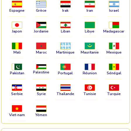
Espagne
Grèce
Irak
Iran
Israel
Japon
Jordanie
Liban
Libye
Madagascar
Mali
Maroc
Martinique
Mauritanie
Mexique
Palestine
Pakistan
Portugal
Réunion
Sénégal
Serbie
Syrie
Thaïlande
Tunisie
Turquie
Viet-nam
Yémen