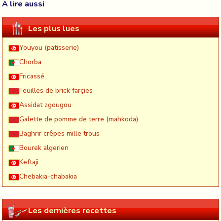
À lire aussi
Les plus lues
Youyou (patisserie)
Chorba
Fricassé
Feuilles de brick farçies
Assidat zgougou
Galette de pomme de terre (mahkoda)
Baghrir crêpes mille trous
Bourek algerien
Keftaji
Chebakia-chabakia
Les dernières recettes