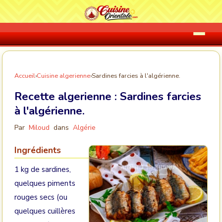
Accueil
›
Cuisine algerienne
›
Sardines farcies à l'algérienne.
Recette algerienne :
Sardines farcies
à l'algérienne.
Par
Miloud
dans
Algérie
Ingrédients
1 kg de sardines,
quelques piments
rouges secs (ou
quelques cuillères