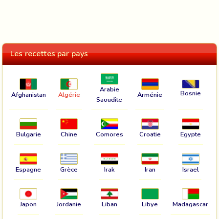
Les recettes par pays
Arabie
Bosnie
Afghanistan
Algérie
Arménie
Saoudite
Bulgarie
Chine
Comores
Croatie
Egypte
Espagne
Grèce
Irak
Iran
Israel
Japon
Jordanie
Liban
Libye
Madagascar