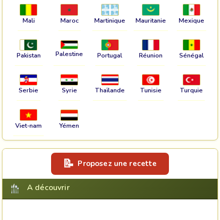
Mali
Maroc
Martinique
Mauritanie
Mexique
Palestine
Pakistan
Portugal
Réunion
Sénégal
Serbie
Syrie
Thaïlande
Tunisie
Turquie
Viet-nam
Yémen
Proposez une recette
A découvrir