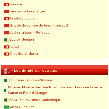
Fricassé
Feuilles de brick farçies
Assidat zgougou
Galette de pomme de terre (mahkoda)
Baghrir crêpes mille trous
Bourek algerien
Keftaji
Chebakia-chabakia
Les dernières recettes
Bounaïne Typique d'Annaba
M'hawer M'zaafer bel Bnedaqs- Couscous Bônois de Fêtes au
Safran et Fleur d'Oranger
Brika- Bourek annabi authentique
yassa au poulet