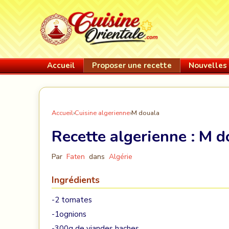
Accueil
Proposer une recette
Nouvelles 
Accueil
›
Cuisine algerienne
›
M douala
Recette algerienne :
M d
Par
Faten
dans
Algérie
Ingrédients
-2 tomates
-1ognions
-300g de viandes haches