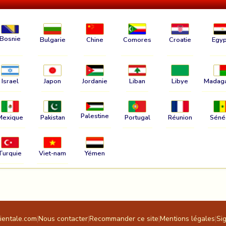
Bosnie
Bulgarie
Chine
Comores
Croatie
Egyp
Israel
Japon
Jordanie
Liban
Libye
Madag
Palestine
Mexique
Pakistan
Portugal
Réunion
Séné
Turquie
Viet-nam
Yémen
rientale.com
|
Nous contacter
|
Recommander ce site
|
Mentions légales
|
Si