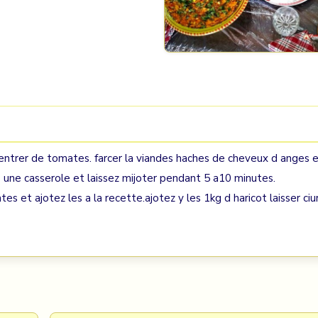
oncentrer de tomates. farcer la viandes haches de cheveux d anges 
s une casserole et laissez mijoter pendant 5 a10 minutes.
s et ajotez les a la recette.ajotez y les 1kg d haricot laisser ciu