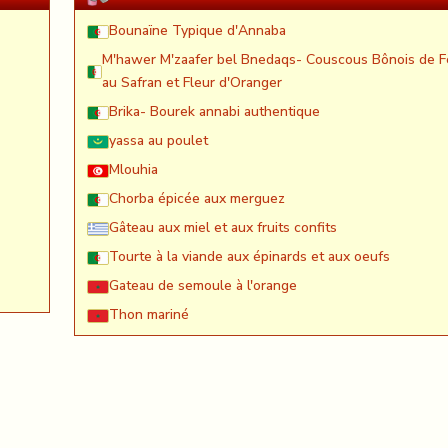
Bounaïne Typique d'Annaba
M'hawer M'zaafer bel Bnedaqs- Couscous Bônois de F
au Safran et Fleur d'Oranger
Brika- Bourek annabi authentique
yassa au poulet
Mlouhia
Chorba épicée aux merguez
Gâteau aux miel et aux fruits confits
Tourte à la viande aux épinards et aux oeufs
Gateau de semoule à l'orange
Thon mariné