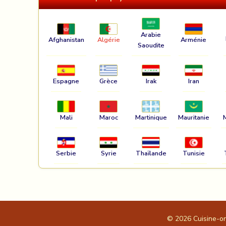
Arabie
Afghanistan
Algérie
Arménie
Saoudite
Espagne
Grèce
Irak
Iran
Mali
Maroc
Martinique
Mauritanie
Serbie
Syrie
Thaïlande
Tunisie
© 2026
Cuisine-o