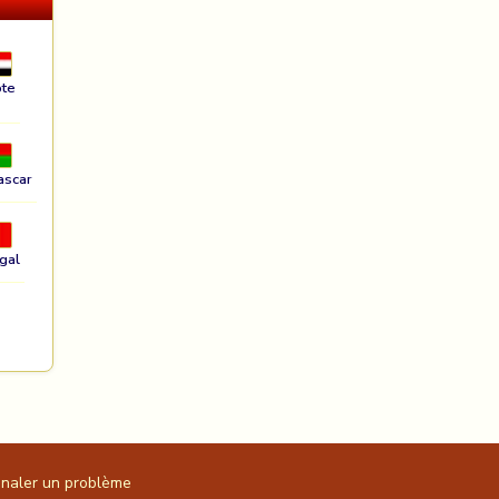
te
ascar
gal
gnaler un problème