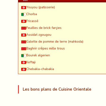
Youyou (patisserie)
Chorba
Fricassé
Feuilles de brick farçies
Assidat zgougou
Galette de pomme de terre (mahkoda)
Baghrir crêpes mille trous
Bourek algerien
Keftaji
Chebakia-chabakia
Les bons plans de Cuisine Orientale