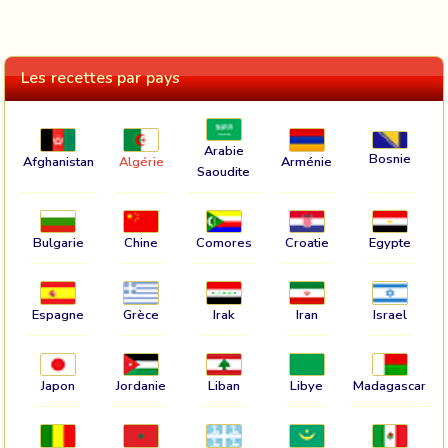
Les recettes par pays
Arabie
Bosnie
Afghanistan
Algérie
Arménie
Saoudite
Bulgarie
Chine
Comores
Croatie
Egypte
Espagne
Grèce
Irak
Iran
Israel
Japon
Jordanie
Liban
Libye
Madagascar