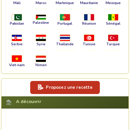
Mali
Maroc
Martinique
Mauritanie
Mexique
Palestine
Pakistan
Portugal
Réunion
Sénégal
Serbie
Syrie
Thaïlande
Tunisie
Turquie
Viet-nam
Yémen
Proposez une recette
A découvrir