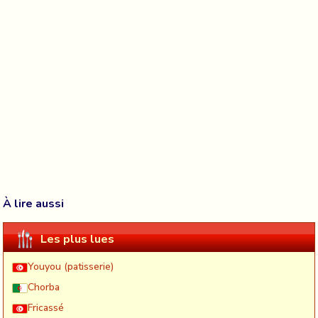
À lire aussi
Les plus lues
Youyou (patisserie)
Chorba
Fricassé