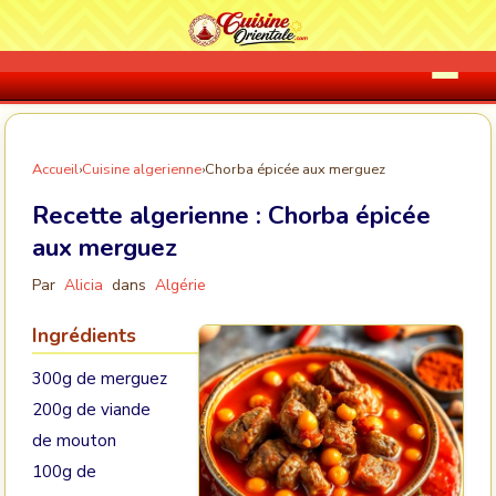
Accueil
›
Cuisine algerienne
›
Chorba épicée aux merguez
Recette algerienne :
Chorba épicée
aux merguez
Par
Alicia
dans
Algérie
Ingrédients
300g de merguez
200g de viande
de mouton
100g de