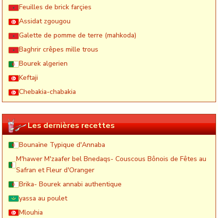
Feuilles de brick farçies
Assidat zgougou
Galette de pomme de terre (mahkoda)
Baghrir crêpes mille trous
Bourek algerien
Keftaji
Chebakia-chabakia
Les dernières recettes
Bounaïne Typique d'Annaba
M'hawer M'zaafer bel Bnedaqs- Couscous Bônois de Fêtes au
Safran et Fleur d'Oranger
Brika- Bourek annabi authentique
yassa au poulet
Mlouhia