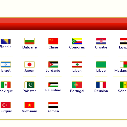
Bosnie
Bulgarie
Chine
Comores
Croatie
Egyp
Israel
Japon
Jordanie
Liban
Libye
Madag
Palestine
Mexique
Pakistan
Portugal
Réunion
Séné
Turquie
Viet-nam
Yémen