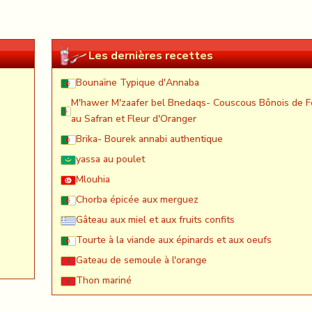
Les dernières recettes
Bounaïne Typique d'Annaba
M'hawer M'zaafer bel Bnedaqs- Couscous Bônois de F
au Safran et Fleur d'Oranger
Brika- Bourek annabi authentique
yassa au poulet
Mlouhia
Chorba épicée aux merguez
Gâteau aux miel et aux fruits confits
Tourte à la viande aux épinards et aux oeufs
Gateau de semoule à l'orange
Thon mariné