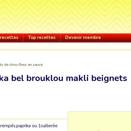
recettes
Top recettes
Devenir membre
ts de chou-fleur en sauce
ka bel brouklou makli beignets
 trempés,paprika ou 1cuillerée