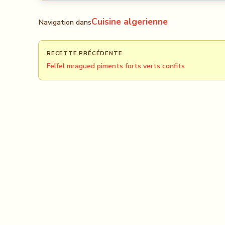
Cuisine algerienne
Navigation dans
RECETTE PRÉCÉDENTE
Felfel mragued piments forts verts confits