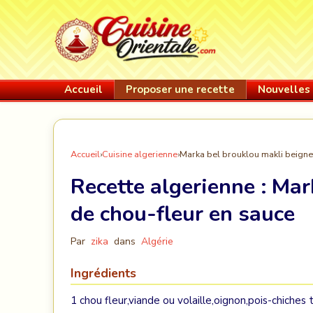
Accueil
Proposer une recette
Nouvelles 
Accueil
›
Cuisine algerienne
›
Marka bel brouklou makli beigne
Recette algerienne :
Mar
de chou-fleur en sauce
Par
zika
dans
Algérie
Ingrédients
1 chou fleur,viande ou volaille,oignon,pois-chiches