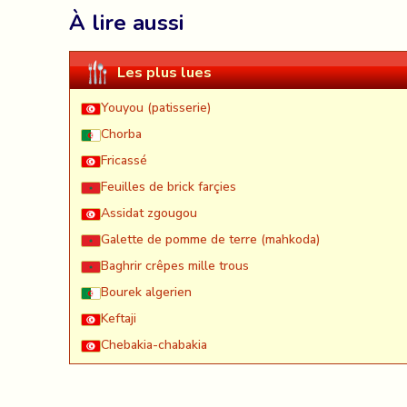
À lire aussi
Les plus lues
Youyou (patisserie)
Chorba
Fricassé
Feuilles de brick farçies
Assidat zgougou
Galette de pomme de terre (mahkoda)
Baghrir crêpes mille trous
Bourek algerien
Keftaji
Chebakia-chabakia