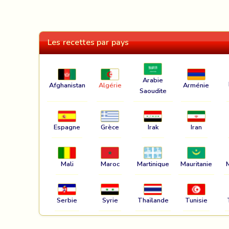
Les recettes par pays
Arabie
Afghanistan
Algérie
Arménie
Saoudite
Espagne
Grèce
Irak
Iran
Mali
Maroc
Martinique
Mauritanie
Serbie
Syrie
Thaïlande
Tunisie