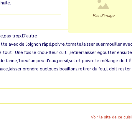
huile.
Pas d'image
re,pas trop.D'autre
te avec de l'oignon râpé,poivre,tomate,laisser suer,mouiller ave
le tout. Une fois le chou-fleur cuit ,retirer,laisser égoutter ensuite
e farine,1oeuf,un peu d'eau,persil,sel et poivre,le mélange doit ê
uce,laisser prendre quelques bouillons,retirer du feu,il doit rester
Voir le site de ce cuisi