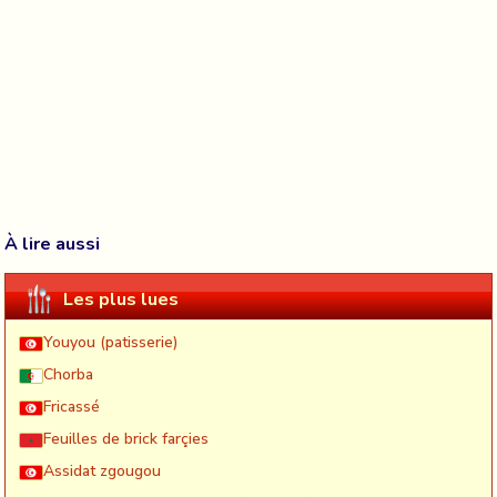
À lire aussi
Les plus lues
Youyou (patisserie)
Chorba
Fricassé
Feuilles de brick farçies
Assidat zgougou