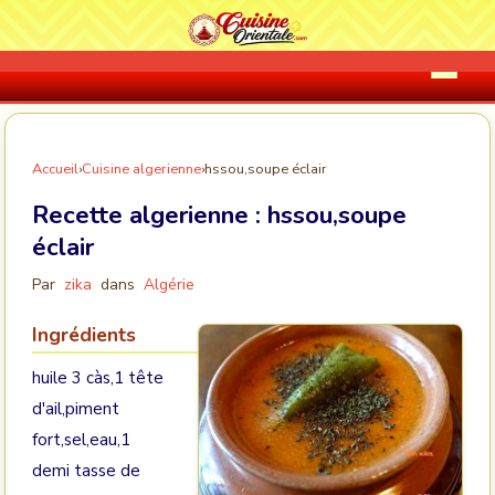
Accueil
›
Cuisine algerienne
›
hssou,soupe éclair
Recette algerienne :
hssou,soupe
éclair
Par
zika
dans
Algérie
Ingrédients
huile 3 càs,1 tête
d'ail,piment
fort,sel,eau,1
demi tasse de