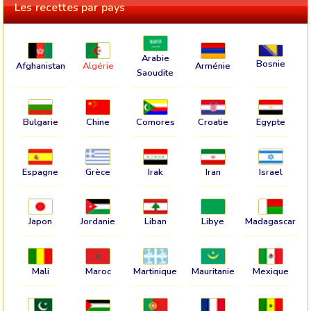
Les recettes par pays
Arabie
Bosnie
Afghanistan
Algérie
Arménie
Saoudite
Bulgarie
Chine
Comores
Croatie
Egypte
Espagne
Grèce
Irak
Iran
Israel
Japon
Jordanie
Liban
Libye
Madagascar
Mali
Maroc
Martinique
Mauritanie
Mexique