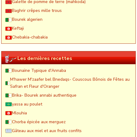
Galette de pomme de terre (mahkoda)
Baghrir crêpes mille trous
Bourek algerien
Keftaji
Chebakia-chabakia
Les dernières recettes
Bounaïne Typique d'Annaba
M'hawer M'zaafer bel Bnedaqs- Couscous Bônois de Fêtes au
Safran et Fleur d'Oranger
Brika- Bourek annabi authentique
yassa au poulet
Mlouhia
Chorba épicée aux merguez
Gâteau aux miel et aux fruits confits