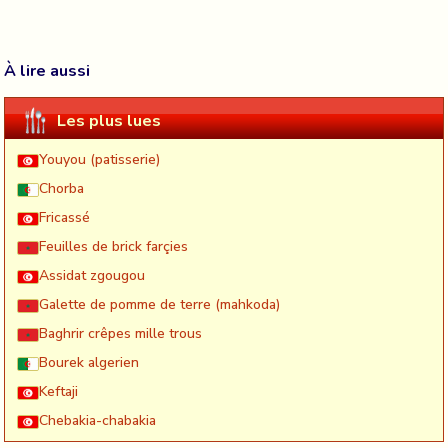
À lire aussi
Les plus lues
Youyou (patisserie)
Chorba
Fricassé
Feuilles de brick farçies
Assidat zgougou
Galette de pomme de terre (mahkoda)
Baghrir crêpes mille trous
Bourek algerien
Keftaji
Chebakia-chabakia