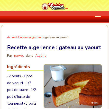
Accueil
›
Cuisine algerienne
›
gateau au yaourt
Recette algerienne :
gateau au yaourt
Par
nawel
dans
Algérie
Ingrédients
-2 oeufs -1 pot
de yaourt -1/2
pot de sucre -1/2
pot d'huile de
tournesol -3 pots