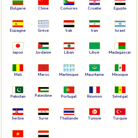
Bulgarie
Chine
Comores
Croatie
Egypte
Espagne
Grèce
Irak
Iran
Israel
Japon
Jordanie
Liban
Libye
Madagascar
Mali
Maroc
Martinique
Mauritanie
Mexique
Palestine
Pakistan
Portugal
Réunion
Sénégal
Serbie
Syrie
Thaïlande
Tunisie
Turquie