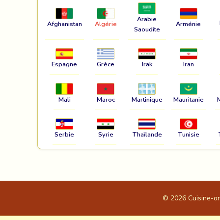
Arabie
Afghanistan
Algérie
Arménie
Saoudite
Espagne
Grèce
Irak
Iran
Mali
Maroc
Martinique
Mauritanie
Serbie
Syrie
Thaïlande
Tunisie
© 2026
Cuisine-o