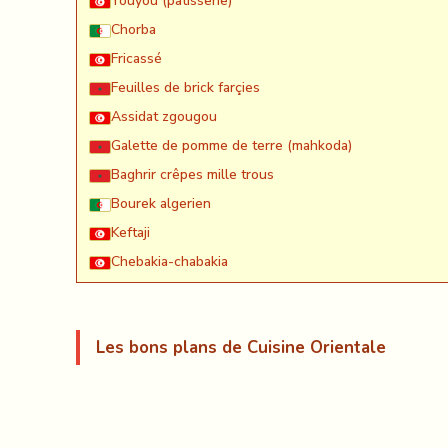
Youyou (patisserie)
Chorba
Fricassé
Feuilles de brick farçies
Assidat zgougou
Galette de pomme de terre (mahkoda)
Baghrir crêpes mille trous
Bourek algerien
Keftaji
Chebakia-chabakia
Les bons plans de Cuisine Orientale