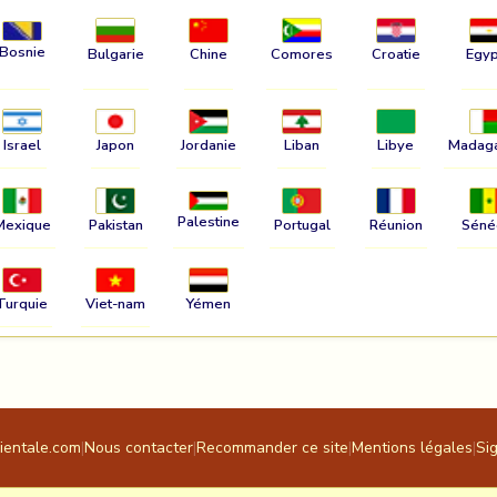
Bosnie
Bulgarie
Chine
Comores
Croatie
Egyp
Israel
Japon
Jordanie
Liban
Libye
Madag
Palestine
Mexique
Pakistan
Portugal
Réunion
Séné
Turquie
Viet-nam
Yémen
rientale.com
|
Nous contacter
|
Recommander ce site
|
Mentions légales
|
Si