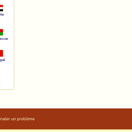
te
ascar
gal
gnaler un problème