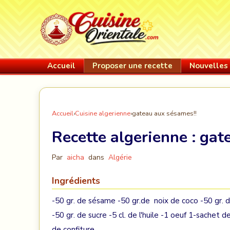
Accueil
Proposer une recette
Nouvelles 
Accueil
›
Cuisine algerienne
›
gateau aux sésames!!
Recette algerienne :
gat
Par
aicha
dans
Algérie
Ingrédients
-50 gr. de sésame -50 gr.de noix de coco -50 gr. d
-50 gr. de sucre -5 cl. de l'huile -1 oeuf 1-sachet d
de confiture...