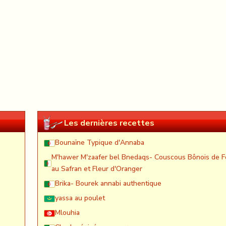
Les dernières recettes
Bounaïne Typique d'Annaba
M'hawer M'zaafer bel Bnedaqs- Couscous Bônois de F
au Safran et Fleur d'Oranger
Brika- Bourek annabi authentique
yassa au poulet
Mlouhia