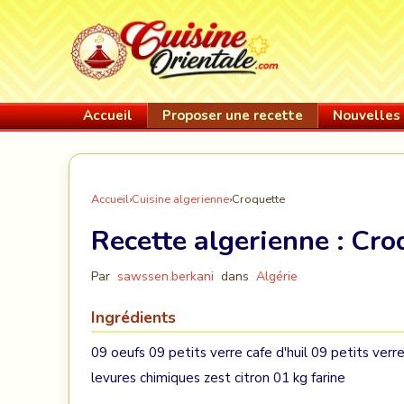
Accueil
Proposer une recette
Nouvelles 
Accueil
›
Cuisine algerienne
›
Croquette
Recette algerienne :
Cro
Par
sawssen.berkani
dans
Algérie
Ingrédients
09 oeufs 09 petits verre cafe d'huil 09 petits verr
levures chimiques zest citron 01 kg farine