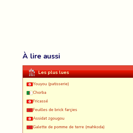
À lire aussi
Les plus lues
Youyou (patisserie)
Chorba
Fricassé
Feuilles de brick farçies
Assidat zgougou
Galette de pomme de terre (mahkoda)