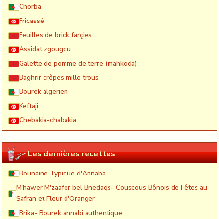
Chorba
Fricassé
Feuilles de brick farçies
Assidat zgougou
Galette de pomme de terre (mahkoda)
Baghrir crêpes mille trous
Bourek algerien
Keftaji
Chebakia-chabakia
Les dernières recettes
Bounaïne Typique d'Annaba
M'hawer M'zaafer bel Bnedaqs- Couscous Bônois de Fêtes au
Safran et Fleur d'Oranger
Brika- Bourek annabi authentique