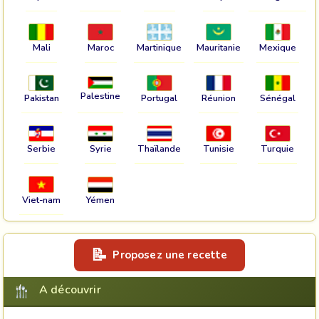
Mali
Maroc
Martinique
Mauritanie
Mexique
Palestine
Pakistan
Portugal
Réunion
Sénégal
Serbie
Syrie
Thaïlande
Tunisie
Turquie
Viet-nam
Yémen
Proposez une recette
A découvrir