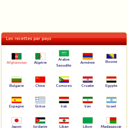
Les recettes par pays
Arabie
Bosnie
Afghanistan
Algérie
Arménie
Saoudite
Bulgarie
Chine
Comores
Croatie
Egypte
Espagne
Grèce
Irak
Iran
Israel
Japon
Jordanie
Liban
Libye
Madagascar