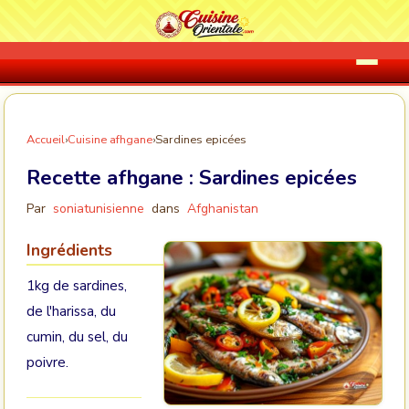
Accueil
›
Cuisine afhgane
›
Sardines epicées
Recette afhgane :
Sardines epicées
Par
soniatunisienne
dans
Afghanistan
Ingrédients
1kg de sardines,
de l'harissa, du
cumin, du sel, du
poivre.