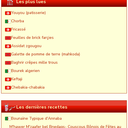
Les plus lues
Youyou (patisserie)
Chorba
Fricassé
Feuilles de brick farçies
Assidat zgougou
Galette de pomme de terre (mahkoda)
Baghrir crêpes mille trous
Bourek algerien
Keftaji
Chebakia-chabakia
Les dernières recettes
Bounaïne Typique d'Annaba
M'hawer M'zaafer bel Bnedaqs- Couscous Bônois de Fêtes au