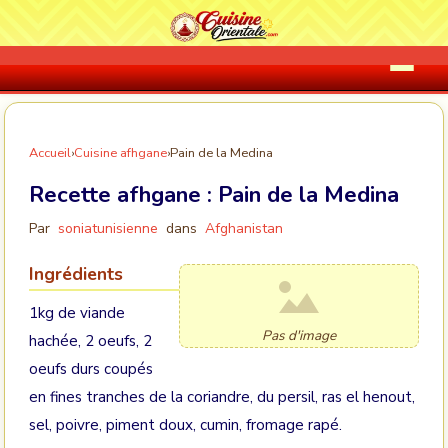
Accueil
›
Cuisine afhgane
›
Pain de la Medina
Recette afhgane :
Pain de la Medina
Par
soniatunisienne
dans
Afghanistan
Ingrédients
1kg de viande
Pas d'image
hachée, 2 oeufs, 2
oeufs durs coupés
en fines tranches de la coriandre, du persil, ras el henout,
sel, poivre, piment doux, cumin, fromage rapé.