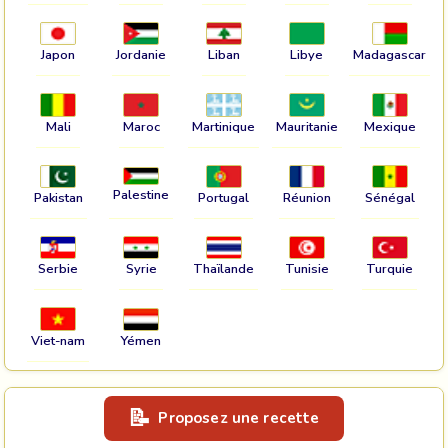
Japon
Jordanie
Liban
Libye
Madagascar
Mali
Maroc
Martinique
Mauritanie
Mexique
Palestine
Pakistan
Portugal
Réunion
Sénégal
Serbie
Syrie
Thaïlande
Tunisie
Turquie
Viet-nam
Yémen
Proposez une recette