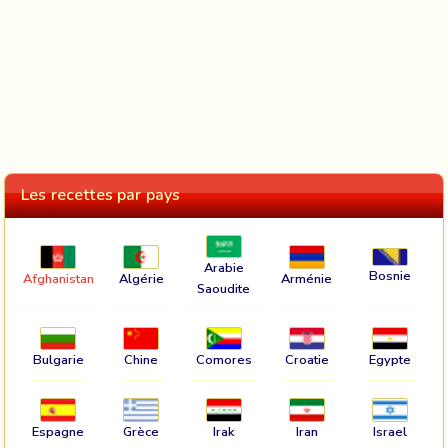
Les recettes par pays
Arabie
Bosnie
Afghanistan
Algérie
Arménie
Saoudite
Bulgarie
Chine
Comores
Croatie
Egypte
Espagne
Grèce
Irak
Iran
Israel