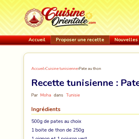
Accueil
Proposer une recette
Nouvelles 
Accueil
›
Cuisine tunisienne
›
Pate au thon
Recette tunisienne :
Pat
Par
Moha
dans
Tunisie
Ingrédients
500g de pates au choix
1 boite de thon de 250g
1 oignon et 1 poivron vert