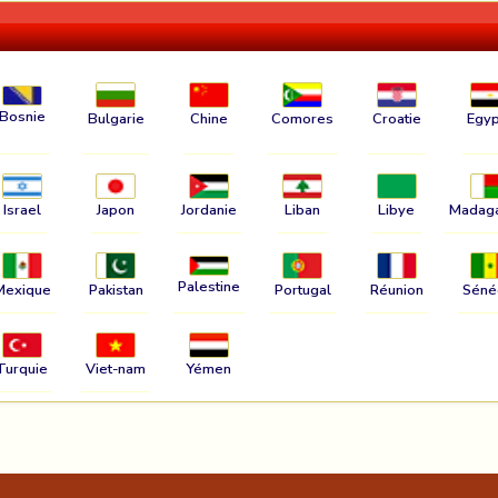
Bosnie
Bulgarie
Chine
Comores
Croatie
Egyp
Israel
Japon
Jordanie
Liban
Libye
Madag
Palestine
Mexique
Pakistan
Portugal
Réunion
Séné
Turquie
Viet-nam
Yémen