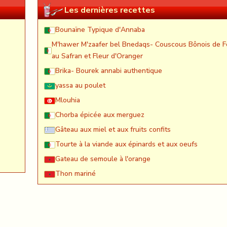
Les dernières recettes
Bounaïne Typique d'Annaba
M'hawer M'zaafer bel Bnedaqs- Couscous Bônois de F
au Safran et Fleur d'Oranger
Brika- Bourek annabi authentique
yassa au poulet
Mlouhia
Chorba épicée aux merguez
Gâteau aux miel et aux fruits confits
Tourte à la viande aux épinards et aux oeufs
Gateau de semoule à l'orange
Thon mariné