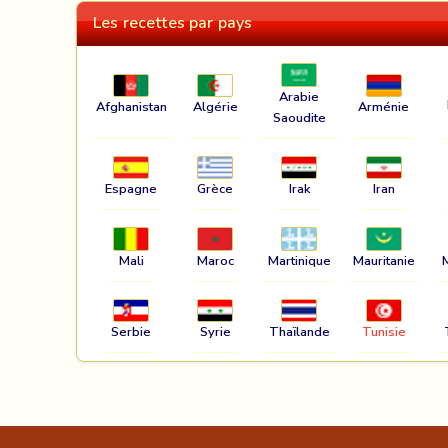
Les recettes par pays
Arabie
Afghanistan
Algérie
Arménie
Saoudite
Espagne
Grèce
Irak
Iran
Mali
Maroc
Martinique
Mauritanie
Serbie
Syrie
Thaïlande
Tunisie