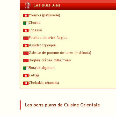
Les plus lues
Youyou (patisserie)
Chorba
Fricassé
Feuilles de brick farçies
Assidat zgougou
Galette de pomme de terre (mahkoda)
Baghrir crêpes mille trous
Bourek algerien
Keftaji
Chebakia-chabakia
Les bons plans de Cuisine Orientale