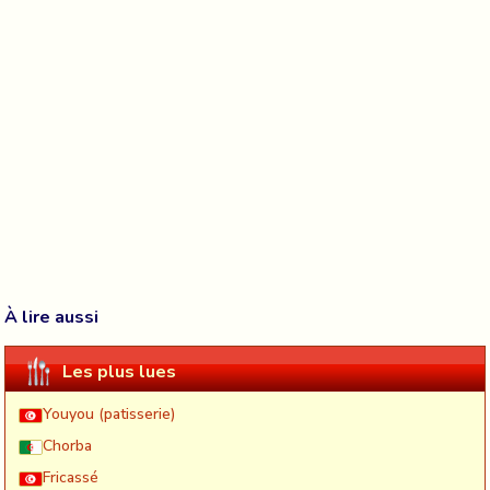
À lire aussi
Les plus lues
Youyou (patisserie)
Chorba
Fricassé