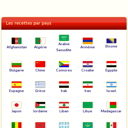
Les recettes par pays
Arabie
Bosnie
Afghanistan
Algérie
Arménie
Saoudite
Bulgarie
Chine
Comores
Croatie
Egypte
Espagne
Grèce
Irak
Iran
Israel
Japon
Jordanie
Liban
Libye
Madagascar