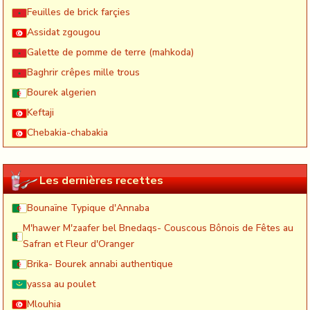
Feuilles de brick farçies
Assidat zgougou
Galette de pomme de terre (mahkoda)
Baghrir crêpes mille trous
Bourek algerien
Keftaji
Chebakia-chabakia
Les dernières recettes
Bounaïne Typique d'Annaba
M'hawer M'zaafer bel Bnedaqs- Couscous Bônois de Fêtes au
Safran et Fleur d'Oranger
Brika- Bourek annabi authentique
yassa au poulet
Mlouhia