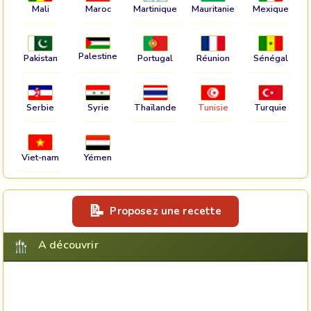
Mali
Maroc
Martinique
Mauritanie
Mexique
Palestine
Pakistan
Portugal
Réunion
Sénégal
Serbie
Syrie
Thaïlande
Tunisie
Turquie
Viet-nam
Yémen
Proposez une recette
A découvrir