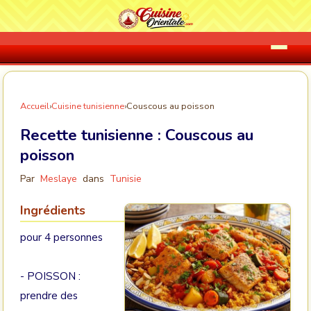
Accueil
›
Cuisine tunisienne
›
Couscous au poisson
Recette tunisienne :
Couscous au
poisson
Par
Meslaye
dans
Tunisie
Ingrédients
pour 4 personnes
- POISSON :
prendre des