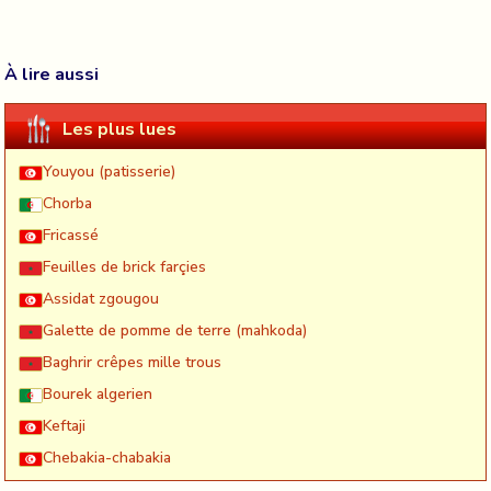
À lire aussi
Les plus lues
Youyou (patisserie)
Chorba
Fricassé
Feuilles de brick farçies
Assidat zgougou
Galette de pomme de terre (mahkoda)
Baghrir crêpes mille trous
Bourek algerien
Keftaji
Chebakia-chabakia