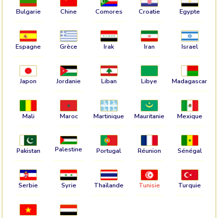
Bulgarie
Chine
Comores
Croatie
Egypte
Espagne
Grèce
Irak
Iran
Israel
Japon
Jordanie
Liban
Libye
Madagascar
Mali
Maroc
Martinique
Mauritanie
Mexique
Palestine
Pakistan
Portugal
Réunion
Sénégal
Serbie
Syrie
Thaïlande
Tunisie
Turquie