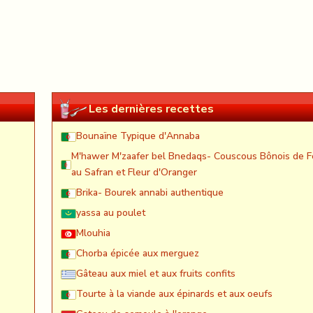
Les dernières recettes
Bounaïne Typique d'Annaba
M'hawer M'zaafer bel Bnedaqs- Couscous Bônois de F
au Safran et Fleur d'Oranger
Brika- Bourek annabi authentique
yassa au poulet
Mlouhia
Chorba épicée aux merguez
Gâteau aux miel et aux fruits confits
Tourte à la viande aux épinards et aux oeufs