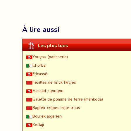
À lire aussi
Les plus lues
Youyou (patisserie)
Chorba
Fricassé
Feuilles de brick farçies
Assidat zgougou
Galette de pomme de terre (mahkoda)
Baghrir crêpes mille trous
Bourek algerien
Keftaji