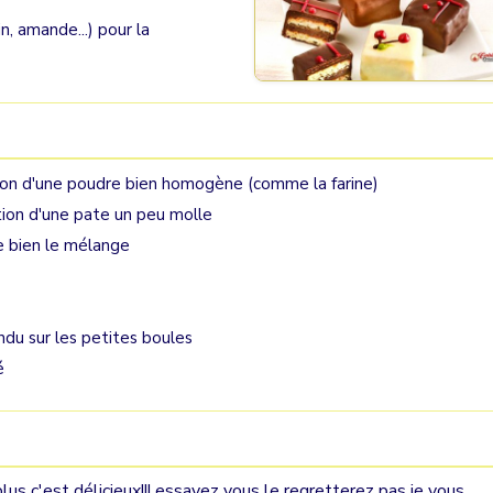
n, amande...) pour la
ntion d'une poudre bien homogène (comme la farine)
tion d'une pate un peu molle
e bien le mélange
ondu sur les petites boules
é
lus c'est délicieux!!! essayez vous le regretterez pas je vous