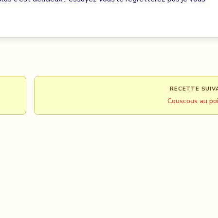
RECETTE SUIV
Couscous au po