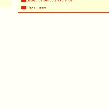
Gateau de semoule à l'orange
Thon mariné