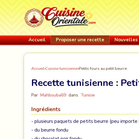
Accueil
Proposer une recette
Nouvelles 
Accueil
›
Cuisine tunisienne
›
Petits fours au petit beurre
Recette tunisienne :
Peti
Par
Mahbouba69
dans
Tunisie
Ingrédients
- plusieurs paquets de petits beurre (peu importe
- du beurre fondu
- du chocolat noir fondu