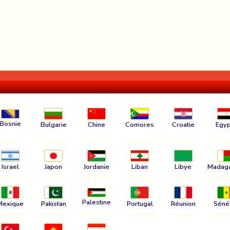
Bosnie
Bulgarie
Chine
Comores
Croatie
Egyp
Israel
Japon
Jordanie
Liban
Libye
Madag
Palestine
Mexique
Pakistan
Portugal
Réunion
Séné