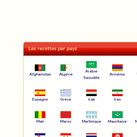
Les recettes par pays
Arabie
Afghanistan
Algérie
Arménie
Saoudite
Espagne
Grèce
Irak
Iran
Mali
Maroc
Martinique
Mauritanie