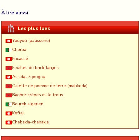
À lire aussi
Les plus lues
Youyou (patisserie)
Chorba
Fricassé
Feuilles de brick farçies
Assidat zgougou
Galette de pomme de terre (mahkoda)
Baghrir crêpes mille trous
Bourek algerien
Keftaji
Chebakia-chabakia