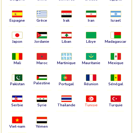
Espagne
Grèce
Irak
Iran
Israel
Japon
Jordanie
Liban
Libye
Madagascar
Mali
Maroc
Martinique
Mauritanie
Mexique
Palestine
Pakistan
Portugal
Réunion
Sénégal
Serbie
Syrie
Thaïlande
Tunisie
Turquie
Viet-nam
Yémen