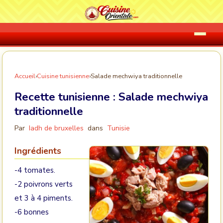
Accueil
›
Cuisine tunisienne
›
Salade mechwiya traditionnelle
Recette tunisienne :
Salade mechwiya
traditionnelle
Par
Iadh de bruxelles
dans
Tunisie
Ingrédients
-4 tomates.
-2 poivrons verts
et 3 à 4 piments.
-6 bonnes