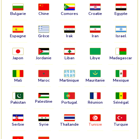
Bulgarie
Chine
Comores
Croatie
Egypte
Espagne
Grèce
Irak
Iran
Israel
Japon
Jordanie
Liban
Libye
Madagascar
Mali
Maroc
Martinique
Mauritanie
Mexique
Palestine
Pakistan
Portugal
Réunion
Sénégal
Serbie
Syrie
Thaïlande
Tunisie
Turquie