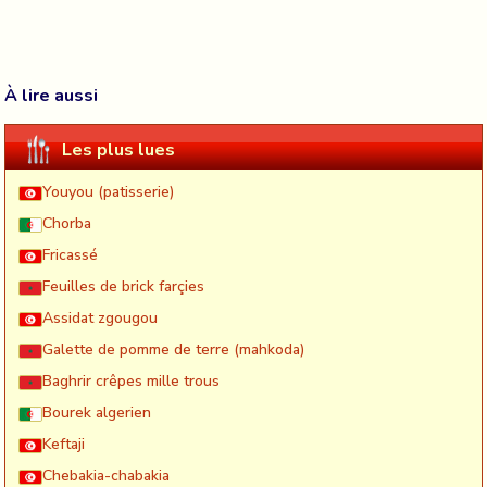
À lire aussi
Les plus lues
Youyou (patisserie)
Chorba
Fricassé
Feuilles de brick farçies
Assidat zgougou
Galette de pomme de terre (mahkoda)
Baghrir crêpes mille trous
Bourek algerien
Keftaji
Chebakia-chabakia