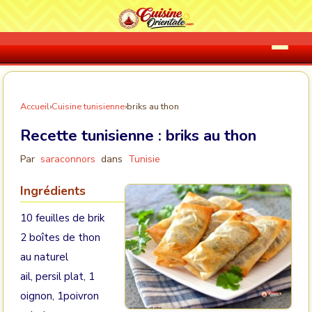
Accueil
›
Cuisine tunisienne
›
briks au thon
Recette tunisienne :
briks au thon
Par
saraconnors
dans
Tunisie
Ingrédients
10 feuilles de brik
2 boîtes de thon
au naturel
ail, persil plat, 1
oignon, 1poivron