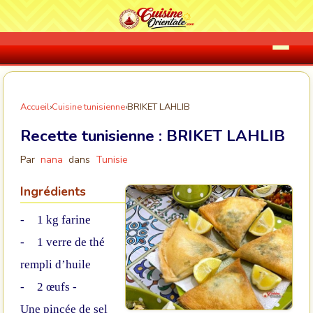
Accueil
›
Cuisine tunisienne
›
BRIKET LAHLIB
Recette tunisienne :
BRIKET LAHLIB
Par
nana
dans
Tunisie
Ingrédients
-
1 kg
farine
-
1 verre de thé
rempli d’huile
-
2 œufs
-
Une pincée de sel