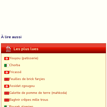
À lire aussi
Les plus lues
Youyou (patisserie)
Chorba
Fricassé
Feuilles de brick farçies
Assidat zgougou
Galette de pomme de terre (mahkoda)
Baghrir crêpes mille trous
Bourek algerien