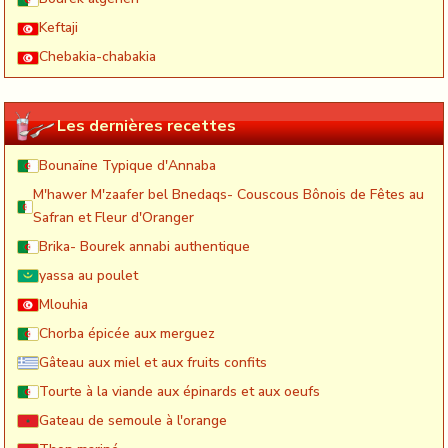
Keftaji
Chebakia-chabakia
Les dernières recettes
Bounaïne Typique d'Annaba
M'hawer M'zaafer bel Bnedaqs- Couscous Bônois de Fêtes au
Safran et Fleur d'Oranger
Brika- Bourek annabi authentique
yassa au poulet
Mlouhia
Chorba épicée aux merguez
Gâteau aux miel et aux fruits confits
Tourte à la viande aux épinards et aux oeufs
Gateau de semoule à l'orange