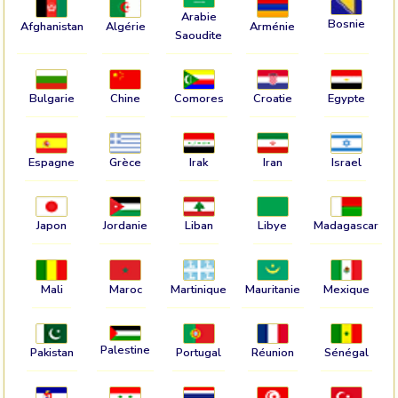
Arabie
Bosnie
Afghanistan
Algérie
Arménie
Saoudite
Bulgarie
Chine
Comores
Croatie
Egypte
Espagne
Grèce
Irak
Iran
Israel
Japon
Jordanie
Liban
Libye
Madagascar
Mali
Maroc
Martinique
Mauritanie
Mexique
Palestine
Pakistan
Portugal
Réunion
Sénégal