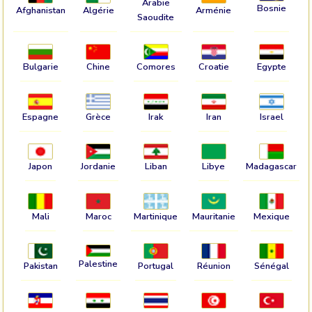
Arabie
Bosnie
Afghanistan
Algérie
Arménie
Saoudite
Bulgarie
Chine
Comores
Croatie
Egypte
Espagne
Grèce
Irak
Iran
Israel
Japon
Jordanie
Liban
Libye
Madagascar
Mali
Maroc
Martinique
Mauritanie
Mexique
Palestine
Pakistan
Portugal
Réunion
Sénégal