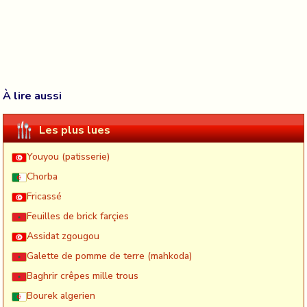
À lire aussi
Les plus lues
Youyou (patisserie)
Chorba
Fricassé
Feuilles de brick farçies
Assidat zgougou
Galette de pomme de terre (mahkoda)
Baghrir crêpes mille trous
Bourek algerien