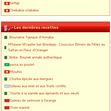
Keftaji
Chebakia-chabakia
Les dernières recettes
Bounaïne Typique d'Annaba
M'hawer M'zaafer bel Bnedaqs- Couscous Bônois de Fêtes au
Safran et Fleur d'Oranger
Brika- Bourek annabi authentique
yassa au poulet
Mlouhia
Chorba épicée aux merguez
Gâteau aux miel et aux fruits confits
Tourte à la viande aux épinards et aux oeufs
Gateau de semoule à l'orange
Thon mariné