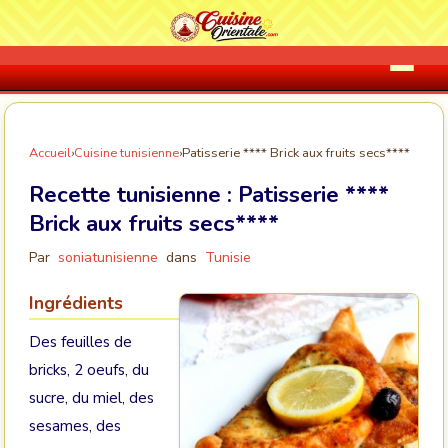
Accueil
›
Cuisine tunisienne
›
Patisserie **** Brick aux fruits secs****
Recette tunisienne :
Patisserie ****
Brick aux fruits secs****
Par
soniatunisienne
dans
Tunisie
Ingrédients
Des feuilles de
bricks, 2 oeufs, du
sucre, du miel, des
sesames, des