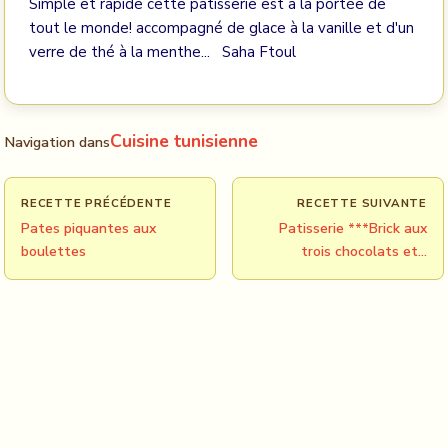
Simple et rapide cette patisserie est à la portée de
tout le monde! accompagné de glace à la vanille et d'un
verre de thé à la menthe... Saha Ftoul
Cuisine tunisienne
Navigation dans
RECETTE PRÉCÉDENTE
RECETTE SUIVANTE
Pates piquantes aux
Patisserie ***Brick aux
boulettes
trois chocolats et…