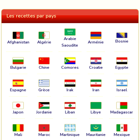
Les recettes par pays
Arabie
Bosnie
Afghanistan
Algérie
Arménie
Saoudite
Bulgarie
Chine
Comores
Croatie
Egypte
Espagne
Grèce
Irak
Iran
Israel
Japon
Jordanie
Liban
Libye
Madagascar
Mali
Maroc
Martinique
Mauritanie
Mexique