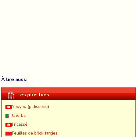
À lire aussi
Les plus lues
Youyou (patisserie)
Chorba
Fricassé
Feuilles de brick farçies