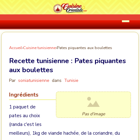
Accueil
›
Cuisine tunisienne
›
Pates piquantes aux boulettes
Recette tunisienne :
Pates piquantes
aux boulettes
Par
soniatunisienne
dans
Tunisie
Ingrédients
1 paquet de
Pas d'image
pates au choix
(randa c'est les
meilleurs), 1kg de viande hachée, de la coriandre, du