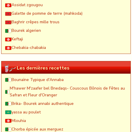
Assidat zgougou
Galette de pomme de terre (mahkoda)
Baghrir crêpes mille trous
Bourek algerien
Keftaji
Chebakia-chabakia
Les dernières recettes
Bounaïne Typique d'Annaba
M'hawer M'zaafer bel Bnedaqs- Couscous Bônois de Fêtes au
Safran et Fleur d'Oranger
Brika- Bourek annabi authentique
yassa au poulet
Mlouhia
Chorba épicée aux merguez