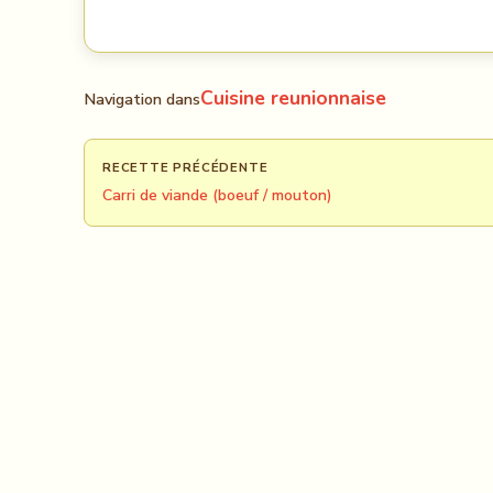
Cuisine reunionnaise
Navigation dans
RECETTE PRÉCÉDENTE
Carri de viande (boeuf / mouton)