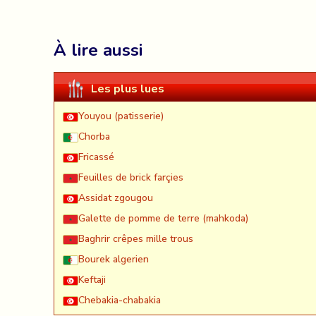
À lire aussi
Les plus lues
Youyou (patisserie)
Chorba
Fricassé
Feuilles de brick farçies
Assidat zgougou
Galette de pomme de terre (mahkoda)
Baghrir crêpes mille trous
Bourek algerien
Keftaji
Chebakia-chabakia