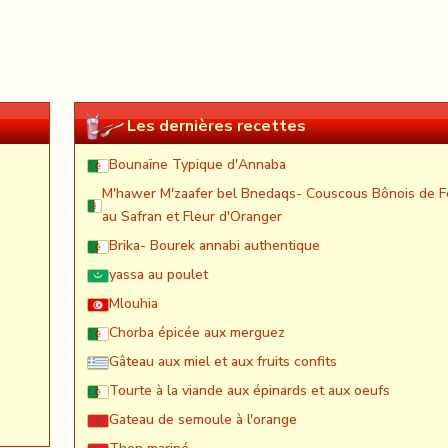
Les dernières recettes
Bounaïne Typique d'Annaba
M'hawer M'zaafer bel Bnedaqs- Couscous Bônois de F
au Safran et Fleur d'Oranger
Brika- Bourek annabi authentique
yassa au poulet
Mlouhia
Chorba épicée aux merguez
Gâteau aux miel et aux fruits confits
Tourte à la viande aux épinards et aux oeufs
Gateau de semoule à l'orange