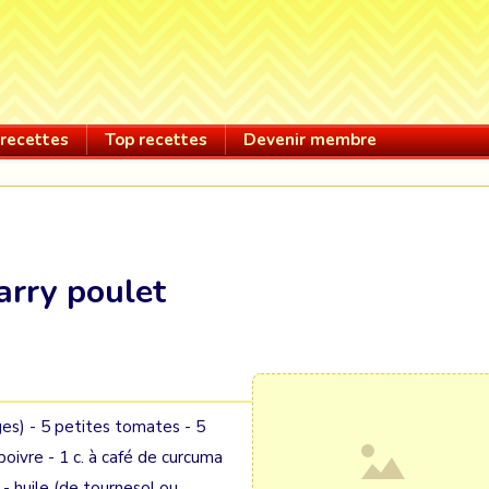
recettes
Top recettes
Devenir membre
arry poulet
ges) - 5 petites tomates - 5
poivre - 1 c. à café de curcuma
- huile (de tournesol ou