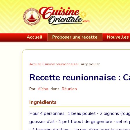
Accueil
Proposer une recette
Nouvelles 
Accueil
›
Cuisine reunionnaise
›
Carry poulet
Recette reunionnaise :
C
Par
Aïcha
dans
Réunion
Ingrédients
Pour 4 personnes : 1 beau poulet - 2 oignons (rou
gousses d'ail - 1 petit bout de gingembre - sel et 
- 1 branche de thym - Un peu d'eau pour la cuisson 