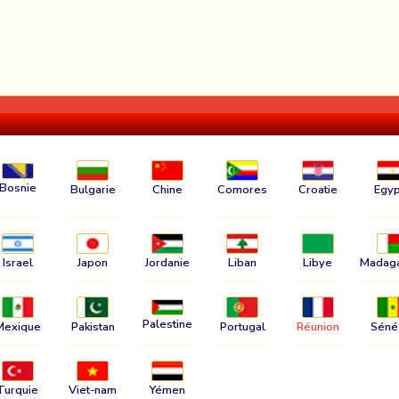
Bosnie
Bulgarie
Chine
Comores
Croatie
Egyp
Israel
Japon
Jordanie
Liban
Libye
Madag
Palestine
Mexique
Pakistan
Portugal
Réunion
Séné
Turquie
Viet-nam
Yémen