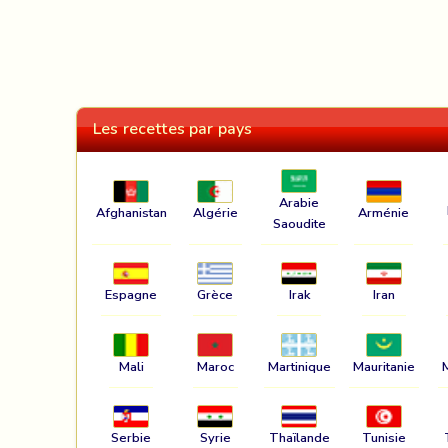
Les recettes par pays
Arabie
Afghanistan
Algérie
Arménie
Saoudite
Espagne
Grèce
Irak
Iran
Mali
Maroc
Martinique
Mauritanie
Serbie
Syrie
Thaïlande
Tunisie