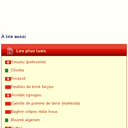
À lire aussi
Les plus lues
Youyou (patisserie)
Chorba
Fricassé
Feuilles de brick farçies
Assidat zgougou
Galette de pomme de terre (mahkoda)
Baghrir crêpes mille trous
Bourek algerien