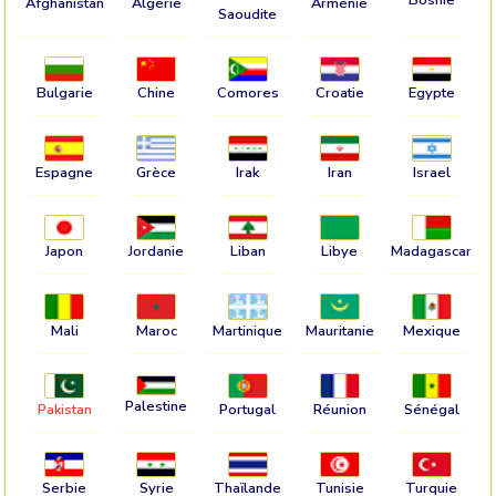
Afghanistan
Algérie
Arménie
Saoudite
Bulgarie
Chine
Comores
Croatie
Egypte
Espagne
Grèce
Irak
Iran
Israel
Japon
Jordanie
Liban
Libye
Madagascar
Mali
Maroc
Martinique
Mauritanie
Mexique
Palestine
Pakistan
Portugal
Réunion
Sénégal
Serbie
Syrie
Thaïlande
Tunisie
Turquie