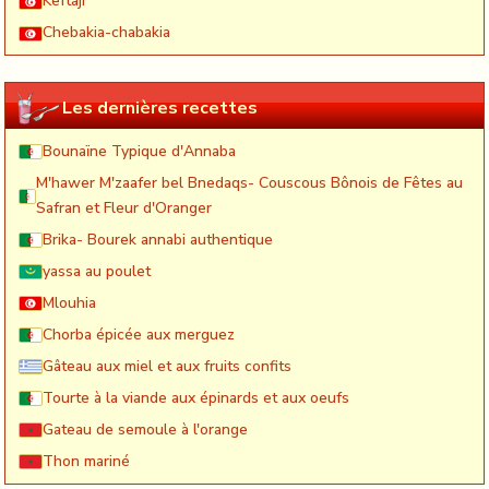
Keftaji
Chebakia-chabakia
Les dernières recettes
Bounaïne Typique d'Annaba
M'hawer M'zaafer bel Bnedaqs- Couscous Bônois de Fêtes au
Safran et Fleur d'Oranger
Brika- Bourek annabi authentique
yassa au poulet
Mlouhia
Chorba épicée aux merguez
Gâteau aux miel et aux fruits confits
Tourte à la viande aux épinards et aux oeufs
Gateau de semoule à l'orange
Thon mariné