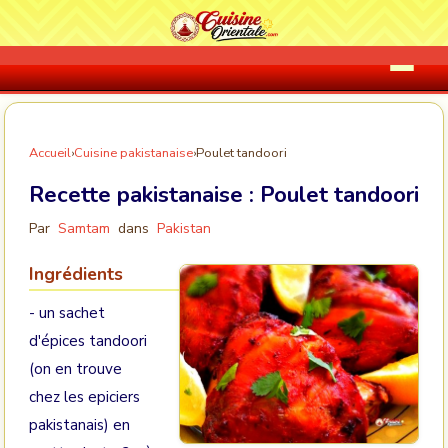
Accueil
›
Cuisine pakistanaise
›
Poulet tandoori
Recette pakistanaise :
Poulet tandoori
Par
Samtam
dans
Pakistan
Ingrédients
- un sachet
d'épices tandoori
(on en trouve
chez les epiciers
pakistanais) en