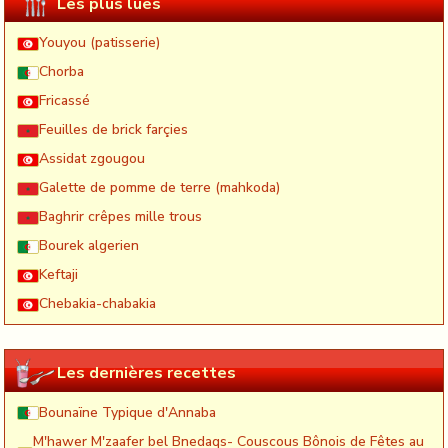
Les plus lues
Youyou (patisserie)
Chorba
Fricassé
Feuilles de brick farçies
Assidat zgougou
Galette de pomme de terre (mahkoda)
Baghrir crêpes mille trous
Bourek algerien
Keftaji
Chebakia-chabakia
Les dernières recettes
Bounaïne Typique d'Annaba
M'hawer M'zaafer bel Bnedaqs- Couscous Bônois de Fêtes au