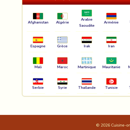
Arabie
Afghanistan
Algérie
Arménie
Saoudite
Espagne
Grèce
Irak
Iran
Mali
Maroc
Martinique
Mauritanie
Serbie
Syrie
Thaïlande
Tunisie
© 2026
Cuisine-o