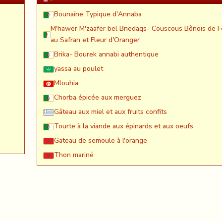
Bounaïne Typique d'Annaba
M'hawer M'zaafer bel Bnedaqs- Couscous Bônois de F
au Safran et Fleur d'Oranger
Brika- Bourek annabi authentique
yassa au poulet
Mlouhia
Chorba épicée aux merguez
Gâteau aux miel et aux fruits confits
Tourte à la viande aux épinards et aux oeufs
Gateau de semoule à l'orange
Thon mariné