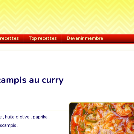
recettes
Top recettes
Devenir membre
campis au curry
 , huile d olive , paprika ,
 scampis .