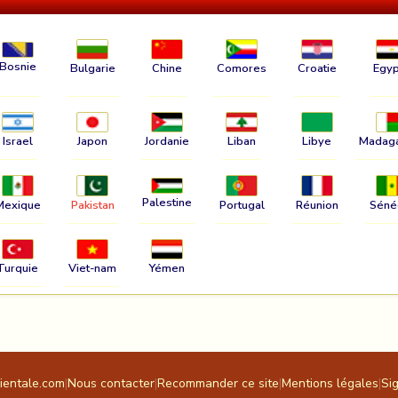
Bosnie
Bulgarie
Chine
Comores
Croatie
Egyp
Israel
Japon
Jordanie
Liban
Libye
Madag
Palestine
Mexique
Pakistan
Portugal
Réunion
Séné
Turquie
Viet-nam
Yémen
rientale.com
|
Nous contacter
|
Recommander ce site
|
Mentions légales
|
Si