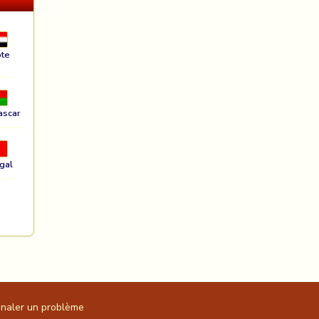
te
ascar
gal
gnaler un problème