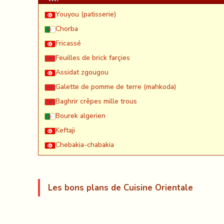
Youyou (patisserie)
Chorba
Fricassé
Feuilles de brick farçies
Assidat zgougou
Galette de pomme de terre (mahkoda)
Baghrir crêpes mille trous
Bourek algerien
Keftaji
Chebakia-chabakia
Les bons plans de Cuisine Orientale