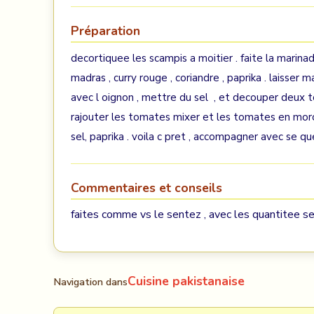
Préparation
decortiquee les scampis a moitier . faite la marinade 
madras , curry rouge , coriandre , paprika . laisser 
avec l oignon , mettre du sel , et decouper deux to
rajouter les tomates mixer et les tomates en morceau
sel, paprika . voila c pret , accompagner avec se que
Commentaires et conseils
faites comme vs le sentez , avec les quantitee sel
Cuisine pakistanaise
Navigation dans