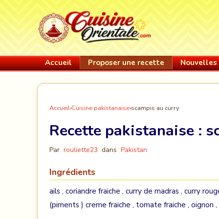
Accueil
Proposer une recette
Nouvelles 
Accueil
›
Cuisine pakistanaise
›
scampis au curry
Recette pakistanaise :
s
Par
rouliette23
dans
Pakistan
Ingrédients
ails , coriandre fraiche , curry de madras , curry rouge
(piments ) creme fraiche , tomate fraiche , oignon ,