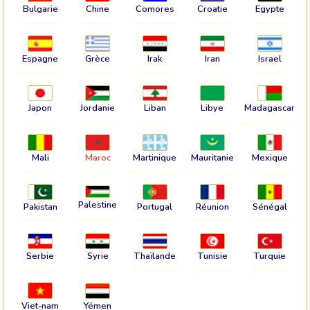
Bulgarie
Chine
Comores
Croatie
Egypte
Espagne
Grèce
Irak
Iran
Israel
Japon
Jordanie
Liban
Libye
Madagascar
Mali
Maroc
Martinique
Mauritanie
Mexique
Palestine
Pakistan
Portugal
Réunion
Sénégal
Serbie
Syrie
Thaïlande
Tunisie
Turquie
Viet-nam
Yémen