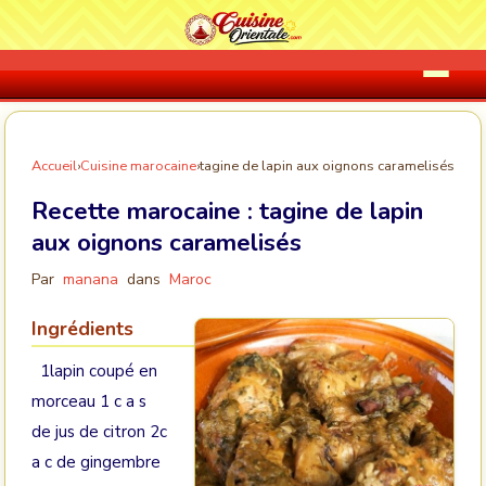
Accueil
›
Cuisine marocaine
›
tagine de lapin aux oignons caramelisés
Recette marocaine :
tagine de lapin
aux oignons caramelisés
Par
manana
dans
Maroc
Ingrédients
1lapin coupé en
morceau 1 c a s
de jus de citron 2c
a c de gingembre