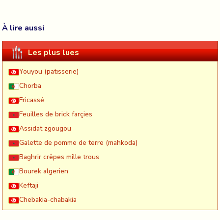
À lire aussi
Les plus lues
Youyou (patisserie)
Chorba
Fricassé
Feuilles de brick farçies
Assidat zgougou
Galette de pomme de terre (mahkoda)
Baghrir crêpes mille trous
Bourek algerien
Keftaji
Chebakia-chabakia