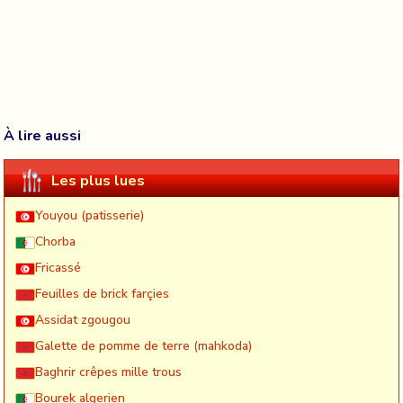
À lire aussi
Les plus lues
Youyou (patisserie)
Chorba
Fricassé
Feuilles de brick farçies
Assidat zgougou
Galette de pomme de terre (mahkoda)
Baghrir crêpes mille trous
Bourek algerien