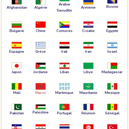
Arabie
Bosnie
Afghanistan
Algérie
Arménie
Saoudite
Bulgarie
Chine
Comores
Croatie
Egypte
Espagne
Grèce
Irak
Iran
Israel
Japon
Jordanie
Liban
Libye
Madagascar
Mali
Maroc
Martinique
Mauritanie
Mexique
Palestine
Pakistan
Portugal
Réunion
Sénégal