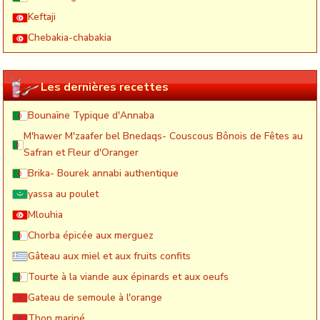
Keftaji
Chebakia-chabakia
Les dernières recettes
Bounaïne Typique d'Annaba
M'hawer M'zaafer bel Bnedaqs- Couscous Bônois de Fêtes au
Safran et Fleur d'Oranger
Brika- Bourek annabi authentique
yassa au poulet
Mlouhia
Chorba épicée aux merguez
Gâteau aux miel et aux fruits confits
Tourte à la viande aux épinards et aux oeufs
Gateau de semoule à l'orange
Thon mariné