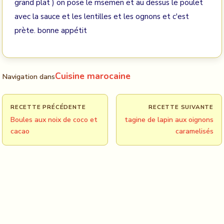
grand plat ) on pose le msemen et au dessus le poulet
avec la sauce et les lentilles et les ognons et c'est
prète. bonne appétit
Cuisine marocaine
Navigation dans
RECETTE PRÉCÉDENTE
RECETTE SUIVANTE
Boules aux noix de coco et
tagine de lapin aux oignons
cacao
caramelisés