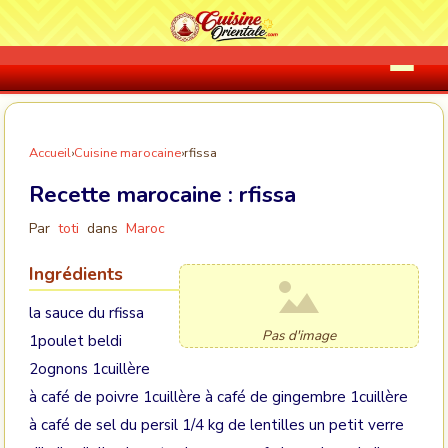
Accueil
›
Cuisine marocaine
›
rfissa
Recette marocaine :
rfissa
Par
toti
dans
Maroc
Ingrédients
la sauce du rfissa
Pas d'image
1poulet beldi
2ognons 1cuillère
à café de poivre 1cuillère à café de gingembre 1cuillère
à café de sel du persil 1/4 kg de lentilles un petit verre