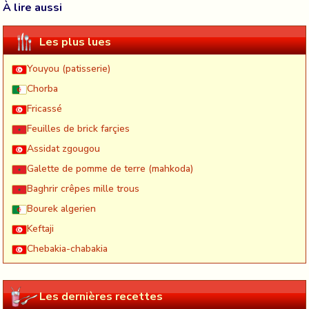
À lire aussi
Les plus lues
Youyou (patisserie)
Chorba
Fricassé
Feuilles de brick farçies
Assidat zgougou
Galette de pomme de terre (mahkoda)
Baghrir crêpes mille trous
Bourek algerien
Keftaji
Chebakia-chabakia
Les dernières recettes