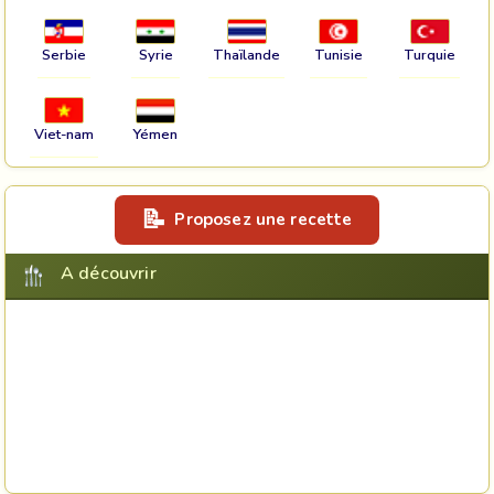
Serbie
Syrie
Thaïlande
Tunisie
Turquie
Viet-nam
Yémen
Proposez une recette
A découvrir