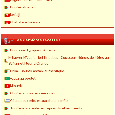
Bourek algerien
Keftaji
Chebakia-chabakia
Les dernières recettes
Bounaïne Typique d'Annaba
M'hawer M'zaafer bel Bnedaqs- Couscous Bônois de Fêtes au
Safran et Fleur d'Oranger
Brika- Bourek annabi authentique
yassa au poulet
Mlouhia
Chorba épicée aux merguez
Gâteau aux miel et aux fruits confits
Tourte à la viande aux épinards et aux oeufs