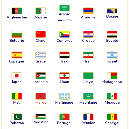
Arabie
Bosnie
Afghanistan
Algérie
Arménie
Saoudite
Bulgarie
Chine
Comores
Croatie
Egypte
Espagne
Grèce
Irak
Iran
Israel
Japon
Jordanie
Liban
Libye
Madagascar
Mali
Maroc
Martinique
Mauritanie
Mexique
Palestine
Pakistan
Portugal
Réunion
Sénégal