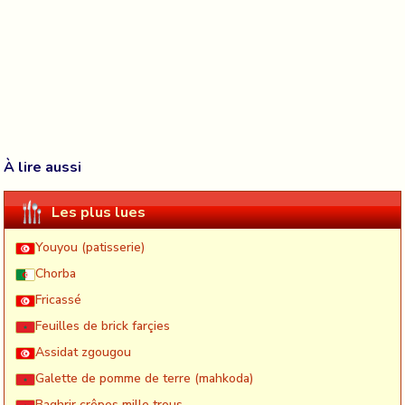
À lire aussi
Les plus lues
Youyou (patisserie)
Chorba
Fricassé
Feuilles de brick farçies
Assidat zgougou
Galette de pomme de terre (mahkoda)
Baghrir crêpes mille trous