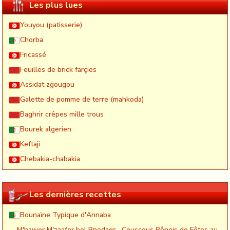
Les plus lues
Youyou (patisserie)
Chorba
Fricassé
Feuilles de brick farçies
Assidat zgougou
Galette de pomme de terre (mahkoda)
Baghrir crêpes mille trous
Bourek algerien
Keftaji
Chebakia-chabakia
Les dernières recettes
Bounaïne Typique d'Annaba
M'hawer M'zaafer bel Bnedaqs- Couscous Bônois de Fêtes au