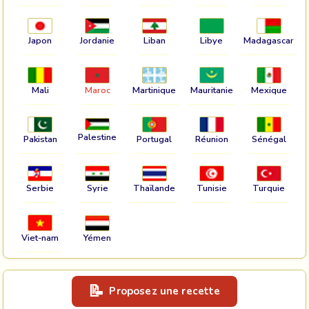
Japon
Jordanie
Liban
Libye
Madagascar
Mali
Maroc
Martinique
Mauritanie
Mexique
Palestine
Pakistan
Portugal
Réunion
Sénégal
Serbie
Syrie
Thaïlande
Tunisie
Turquie
Viet-nam
Yémen
Proposez une recette