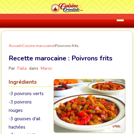
Accueil
›
Cuisine marocaine
›
Poivrons frits
Recette marocaine :
Poivrons frits
Par
Falla
dans
Maroc
Ingrédients
-3 poivrons verts
-3 poivrons
rouges
-3 gousses d'ail
hachées