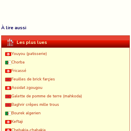
À lire aussi
Les plus lues
Youyou (patisserie)
Chorba
Fricassé
Feuilles de brick farçies
Assidat zgougou
Galette de pomme de terre (mahkoda)
Baghrir crêpes mille trous
Bourek algerien
Keftaji
Chebakia-chabakia