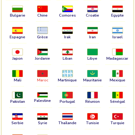
Bulgarie
Chine
Comores
Croatie
Egypte
Espagne
Grèce
Irak
Iran
Israel
Japon
Jordanie
Liban
Libye
Madagascar
Mali
Maroc
Martinique
Mauritanie
Mexique
Palestine
Pakistan
Portugal
Réunion
Sénégal
Serbie
Syrie
Thaïlande
Tunisie
Turquie