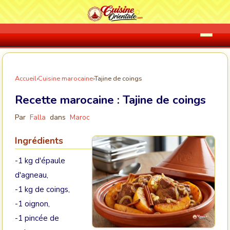
Accueil
›
Cuisine marocaine
›
Tajine de coings
Recette marocaine :
Tajine de coings
Par
Falla
dans
Maroc
Ingrédients
-1 kg d'épaule
d'agneau,
-1 kg de coings,
-1 oignon,
-1 pincée de