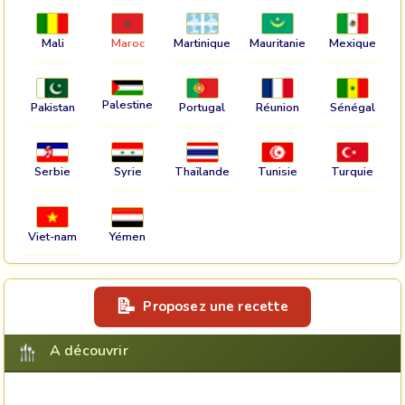
Mali
Maroc
Martinique
Mauritanie
Mexique
Palestine
Pakistan
Portugal
Réunion
Sénégal
Serbie
Syrie
Thaïlande
Tunisie
Turquie
Viet-nam
Yémen
Proposez une recette
A découvrir