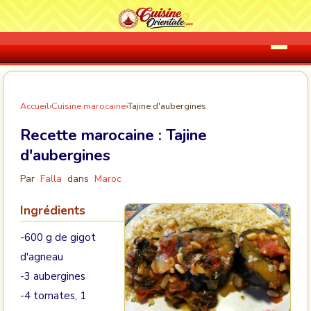
Accueil
›
Cuisine marocaine
›
Tajine d'aubergines
Recette marocaine :
Tajine
d'aubergines
Par
Falla
dans
Maroc
Ingrédients
-600 g de gigot
d'agneau
-3 aubergines
-4 tomates, 1