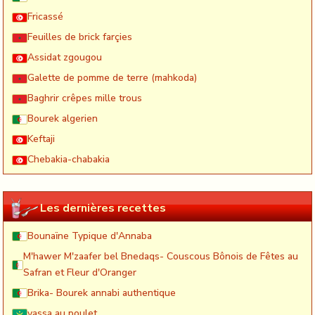
Fricassé
Feuilles de brick farçies
Assidat zgougou
Galette de pomme de terre (mahkoda)
Baghrir crêpes mille trous
Bourek algerien
Keftaji
Chebakia-chabakia
Les dernières recettes
Bounaïne Typique d'Annaba
M'hawer M'zaafer bel Bnedaqs- Couscous Bônois de Fêtes au
Safran et Fleur d'Oranger
Brika- Bourek annabi authentique
yassa au poulet