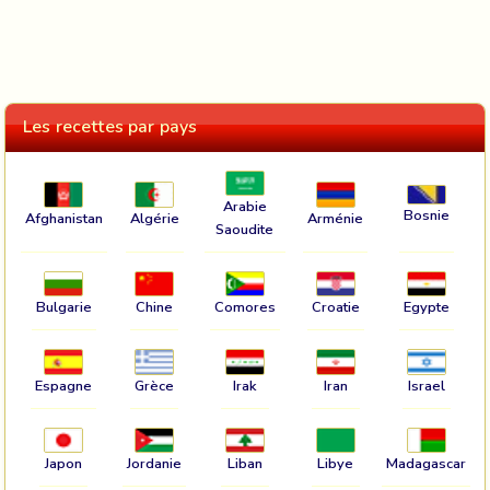
Les recettes par pays
Arabie
Bosnie
Afghanistan
Algérie
Arménie
Saoudite
Bulgarie
Chine
Comores
Croatie
Egypte
Espagne
Grèce
Irak
Iran
Israel
Japon
Jordanie
Liban
Libye
Madagascar