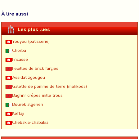
À lire aussi
Les plus lues
Youyou (patisserie)
Chorba
Fricassé
Feuilles de brick farçies
Assidat zgougou
Galette de pomme de terre (mahkoda)
Baghrir crêpes mille trous
Bourek algerien
Keftaji
Chebakia-chabakia