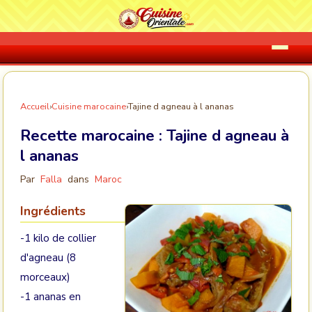
Accueil
›
Cuisine marocaine
›
Tajine d agneau à l ananas
Recette marocaine :
Tajine d agneau à
l ananas
Par
Falla
dans
Maroc
Ingrédients
-1 kilo de collier
d'agneau (8
morceaux)
-1 ananas en