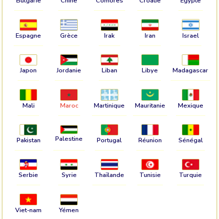
Bulgarie
Chine
Comores
Croatie
Egypte
Espagne
Grèce
Irak
Iran
Israel
Japon
Jordanie
Liban
Libye
Madagascar
Mali
Maroc
Martinique
Mauritanie
Mexique
Palestine
Pakistan
Portugal
Réunion
Sénégal
Serbie
Syrie
Thaïlande
Tunisie
Turquie
Viet-nam
Yémen