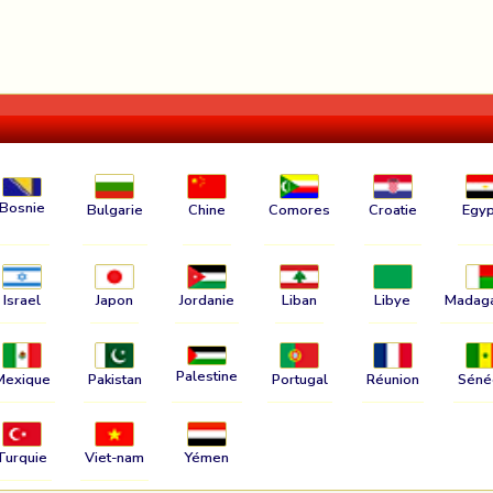
Bosnie
Bulgarie
Chine
Comores
Croatie
Egyp
Israel
Japon
Jordanie
Liban
Libye
Madag
Palestine
Mexique
Pakistan
Portugal
Réunion
Séné
Turquie
Viet-nam
Yémen