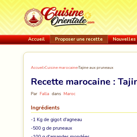
Accueil
Proposer une recette
Nouvelles 
Accueil
›
Cuisine marocaine
›
Tajine aux pruneaux
Recette marocaine :
Taji
Par
Falla
dans
Maroc
Ingrédients
-1 Kg de gigot d'agneau
-500 g de pruneaux
-100 g d'amandes mondées