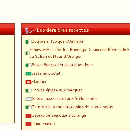
Les dernières recettes
Bounaïne Typique d'Annaba
M'hawer M'zaafer bel Bnedaqs- Couscous Bônois de F
au Safran et Fleur d'Oranger
Brika- Bourek annabi authentique
yassa au poulet
Mlouhia
Chorba épicée aux merguez
Gâteau aux miel et aux fruits confits
Tourte à la viande aux épinards et aux oeufs
Gateau de semoule à l'orange
Thon mariné