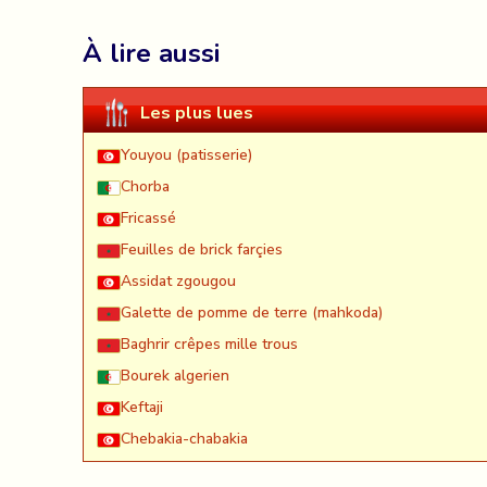
À lire aussi
Les plus lues
Youyou (patisserie)
Chorba
Fricassé
Feuilles de brick farçies
Assidat zgougou
Galette de pomme de terre (mahkoda)
Baghrir crêpes mille trous
Bourek algerien
Keftaji
Chebakia-chabakia