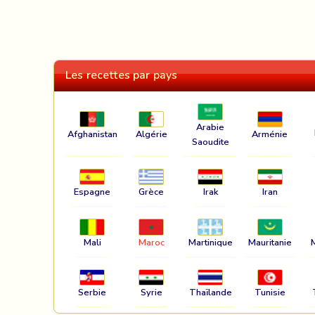
Les recettes par pays
Arabie
Afghanistan
Algérie
Arménie
Saoudite
Espagne
Grèce
Irak
Iran
Mali
Maroc
Martinique
Mauritanie
Serbie
Syrie
Thaïlande
Tunisie