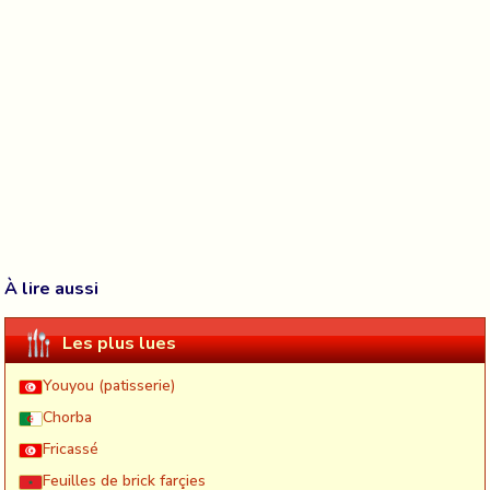
À lire aussi
Les plus lues
Youyou (patisserie)
Chorba
Fricassé
Feuilles de brick farçies