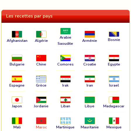
Les recettes par pays
Arabie
Bosnie
Afghanistan
Algérie
Arménie
Saoudite
Bulgarie
Chine
Comores
Croatie
Egypte
Espagne
Grèce
Irak
Iran
Israel
Japon
Jordanie
Liban
Libye
Madagascar
Mali
Maroc
Martinique
Mauritanie
Mexique