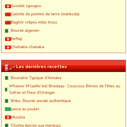
Assidat zgougou
Galette de pomme de terre (mahkoda)
Baghrir crêpes mille trous
Bourek algerien
Keftaji
Chebakia-chabakia
Les dernières recettes
Bounaïne Typique d'Annaba
M'hawer M'zaafer bel Bnedaqs- Couscous Bônois de Fêtes au
Safran et Fleur d'Oranger
Brika- Bourek annabi authentique
yassa au poulet
Mlouhia
Chorba épicée aux merguez