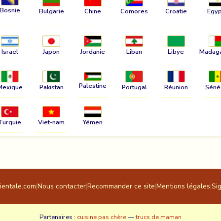
Bosnie
Bulgarie
Chine
Comores
Croatie
Egyp
Israel
Japon
Jordanie
Liban
Libye
Madag
Palestine
Mexique
Pakistan
Portugal
Réunion
Séné
Turquie
Viet-nam
Yémen
rientale.com
|
Nous contacter
|
Recommander ce site
|
Mentions légales
|
Si
Partenaires :
cuisine pas chère
—
trucs de maman