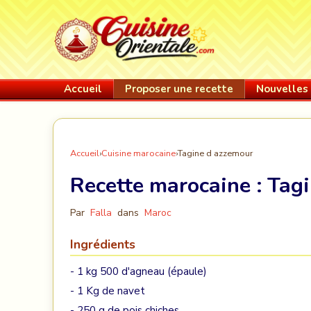
Accueil
Proposer une recette
Nouvelles 
Accueil
›
Cuisine marocaine
›
Tagine d azzemour
Recette marocaine :
Tagi
Par
Falla
dans
Maroc
Ingrédients
- 1 kg 500 d'agneau (épaule)
- 1 Kg de navet
- 250 g de pois chiches