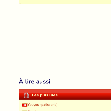
À lire aussi
Les plus lues
Youyou (patisserie)