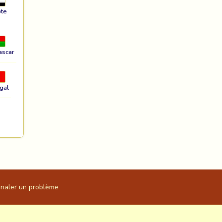
te
ascar
gal
gnaler un problème