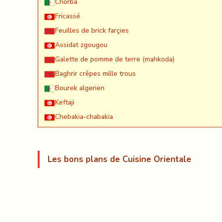
Chorba
Fricassé
Feuilles de brick farçies
Assidat zgougou
Galette de pomme de terre (mahkoda)
Baghrir crêpes mille trous
Bourek algerien
Keftaji
Chebakia-chabakia
Les bons plans de Cuisine Orientale