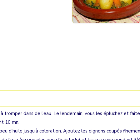
 à tromper dans de l'eau. Le lendemain, vous les épluchez et fait
nt 10 mn.
peu d'huile jusqu'à coloration. Ajoutez les oignons coupés fineme
c de l'eau (un peu plus que d'habitude) et laissez cuire pendant 3/