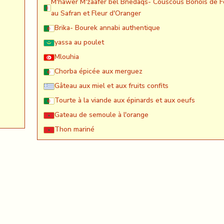
M'hawer M'zaafer bel Bnedaqs- Couscous Bônois de F
au Safran et Fleur d'Oranger
Brika- Bourek annabi authentique
yassa au poulet
Mlouhia
Chorba épicée aux merguez
Gâteau aux miel et aux fruits confits
Tourte à la viande aux épinards et aux oeufs
Gateau de semoule à l'orange
Thon mariné