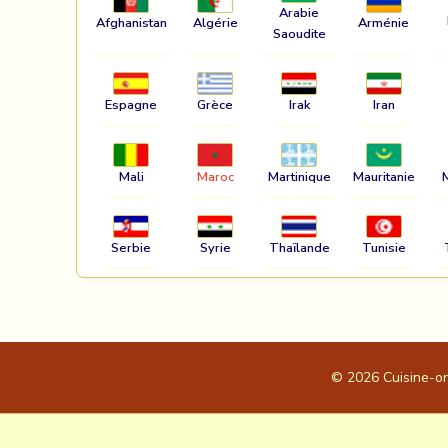
Arabie
Afghanistan
Algérie
Arménie
Saoudite
Espagne
Grèce
Irak
Iran
Mali
Maroc
Martinique
Mauritanie
Serbie
Syrie
Thaïlande
Tunisie
© 2026
Cuisine-o