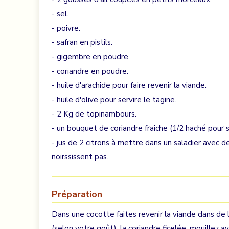
- sel.
- poivre.
- safran en pistils.
- gigembre en poudre.
- coriandre en poudre.
- huile d'arachide pour faire revenir la viande.
- huile d'olive pour servire le tagine.
- 2 Kg de topinambours.
- un bouquet de coriandre fraiche (1/2 haché pour ser
- jus de 2 citrons à mettre dans un saladier avec d
noirssissent pas.
Préparation
Dans une cocotte faites revenir la viande dans de l'h
(selon votre goût), la coriandre ficelée, mouillez av