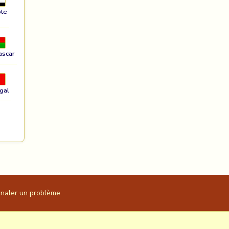
te
ascar
gal
gnaler un problème