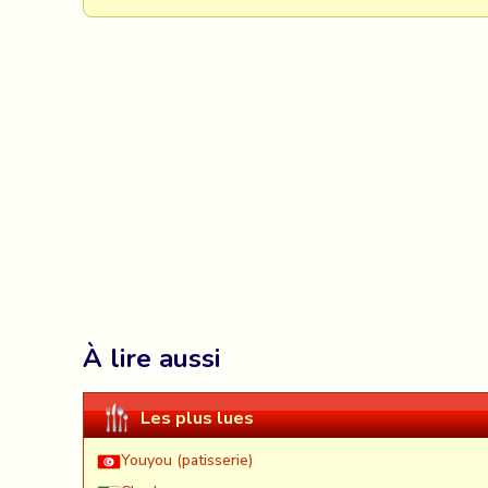
À lire aussi
Les plus lues
Youyou (patisserie)