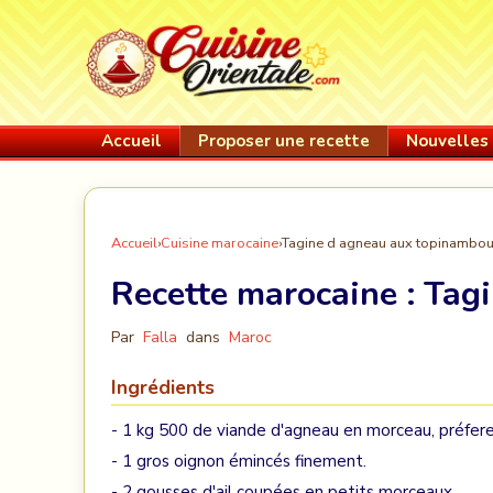
Accueil
Proposer une recette
Nouvelles 
Accueil
›
Cuisine marocaine
›
Tagine d agneau aux topinambo
Recette marocaine :
Tagi
Par
Falla
dans
Maroc
Ingrédients
- 1 kg 500 de viande d'agneau en morceau, préferez
- 1 gros oignon émincés finement.
- 2 gousses d'ail coupées en petits morceaux.