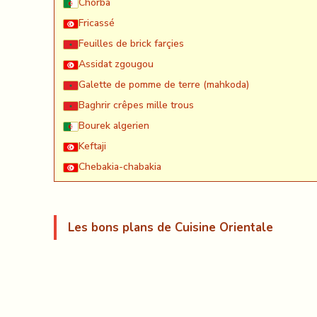
Chorba
Fricassé
Feuilles de brick farçies
Assidat zgougou
Galette de pomme de terre (mahkoda)
Baghrir crêpes mille trous
Bourek algerien
Keftaji
Chebakia-chabakia
Les bons plans de Cuisine Orientale