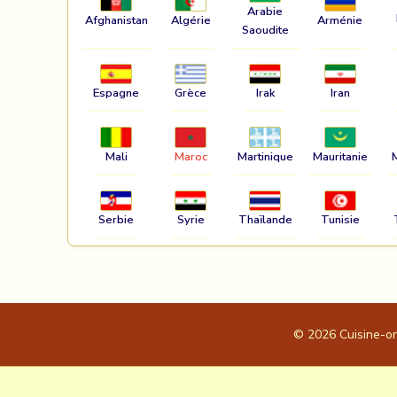
Arabie
Afghanistan
Algérie
Arménie
Saoudite
Espagne
Grèce
Irak
Iran
Mali
Maroc
Martinique
Mauritanie
Serbie
Syrie
Thaïlande
Tunisie
© 2026
Cuisine-o