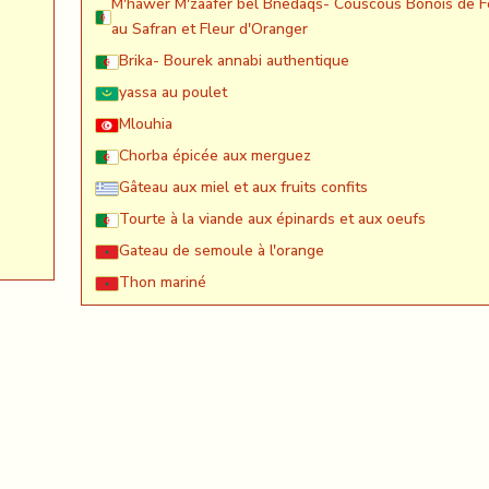
M'hawer M'zaafer bel Bnedaqs- Couscous Bônois de F
au Safran et Fleur d'Oranger
Brika- Bourek annabi authentique
yassa au poulet
Mlouhia
Chorba épicée aux merguez
Gâteau aux miel et aux fruits confits
Tourte à la viande aux épinards et aux oeufs
Gateau de semoule à l'orange
Thon mariné