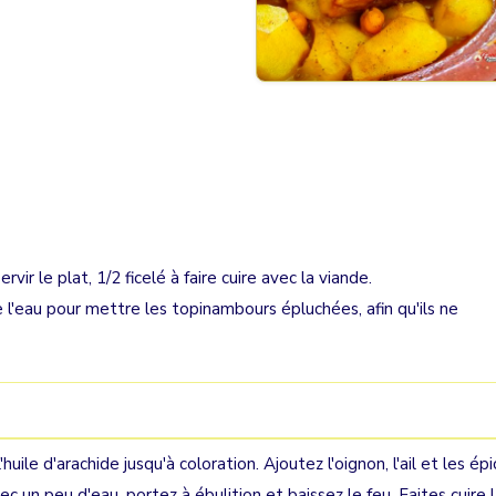
vir le plat, 1/2 ficelé à faire cuire avec la viande.
e l'eau pour mettre les topinambours épluchées, afin qu'ils ne
uile d'arachide jusqu'à coloration. Ajoutez l'oignon, l'ail et les ép
ec un peu d'eau, portez à ébulition et baissez le feu. Faites cuire 