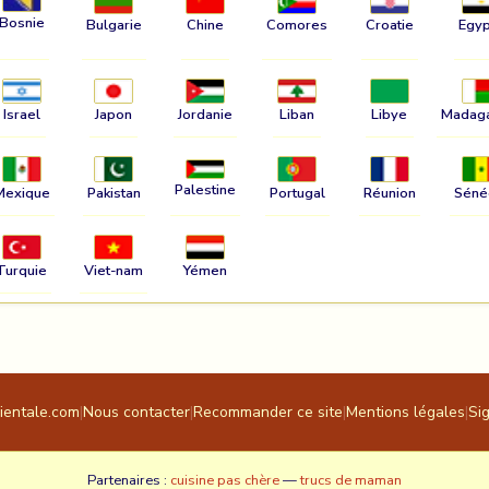
Bosnie
Bulgarie
Chine
Comores
Croatie
Egyp
Israel
Japon
Jordanie
Liban
Libye
Madag
Palestine
Mexique
Pakistan
Portugal
Réunion
Séné
Turquie
Viet-nam
Yémen
rientale.com
|
Nous contacter
|
Recommander ce site
|
Mentions légales
|
Si
Partenaires :
cuisine pas chère
—
trucs de maman