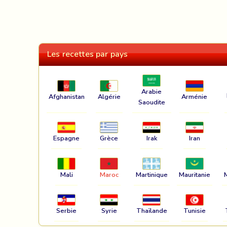
Les recettes par pays
Arabie
Afghanistan
Algérie
Arménie
Saoudite
Espagne
Grèce
Irak
Iran
Mali
Maroc
Martinique
Mauritanie
Serbie
Syrie
Thaïlande
Tunisie