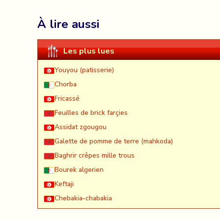
À lire aussi
Les plus lues
Youyou (patisserie)
Chorba
Fricassé
Feuilles de brick farçies
Assidat zgougou
Galette de pomme de terre (mahkoda)
Baghrir crêpes mille trous
Bourek algerien
Keftaji
Chebakia-chabakia