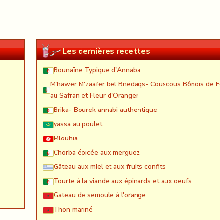
Les dernières recettes
Bounaïne Typique d'Annaba
M'hawer M'zaafer bel Bnedaqs- Couscous Bônois de F
au Safran et Fleur d'Oranger
Brika- Bourek annabi authentique
yassa au poulet
Mlouhia
Chorba épicée aux merguez
Gâteau aux miel et aux fruits confits
Tourte à la viande aux épinards et aux oeufs
Gateau de semoule à l'orange
Thon mariné