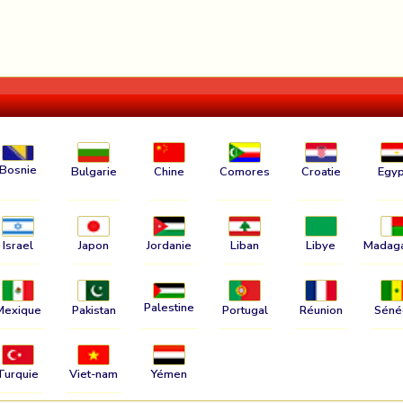
Bosnie
Bulgarie
Chine
Comores
Croatie
Egyp
Israel
Japon
Jordanie
Liban
Libye
Madag
Palestine
Mexique
Pakistan
Portugal
Réunion
Séné
Turquie
Viet-nam
Yémen