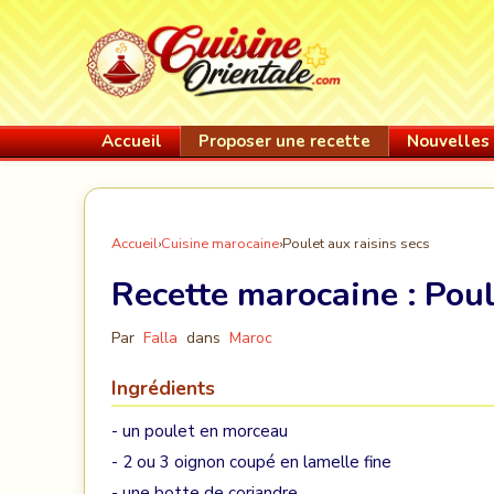
Accueil
Proposer une recette
Nouvelles 
Accueil
›
Cuisine marocaine
›
Poulet aux raisins secs
Recette marocaine :
Poul
Par
Falla
dans
Maroc
Ingrédients
- un poulet en morceau
- 2 ou 3 oignon coupé en lamelle fine
- une botte de coriandre