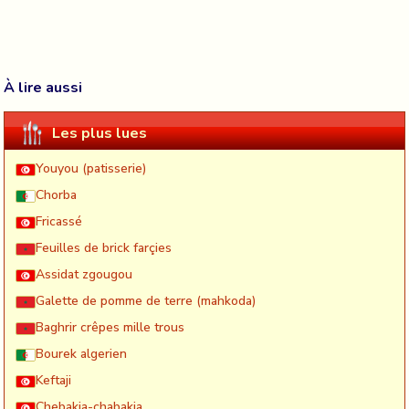
À lire aussi
Les plus lues
Youyou (patisserie)
Chorba
Fricassé
Feuilles de brick farçies
Assidat zgougou
Galette de pomme de terre (mahkoda)
Baghrir crêpes mille trous
Bourek algerien
Keftaji
Chebakia-chabakia