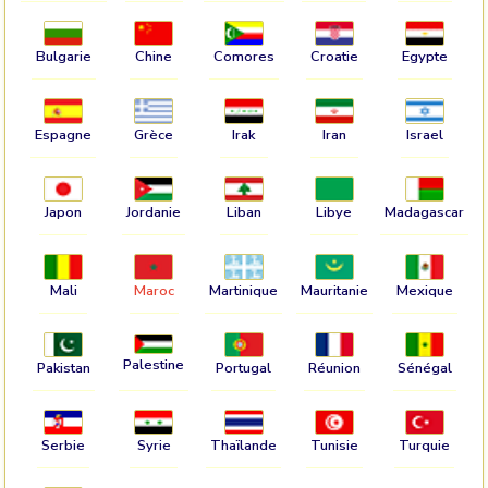
Bulgarie
Chine
Comores
Croatie
Egypte
Espagne
Grèce
Irak
Iran
Israel
Japon
Jordanie
Liban
Libye
Madagascar
Mali
Maroc
Martinique
Mauritanie
Mexique
Palestine
Pakistan
Portugal
Réunion
Sénégal
Serbie
Syrie
Thaïlande
Tunisie
Turquie