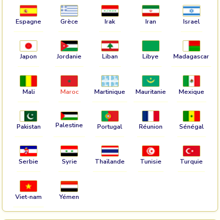
Espagne
Grèce
Irak
Iran
Israel
Japon
Jordanie
Liban
Libye
Madagascar
Mali
Maroc
Martinique
Mauritanie
Mexique
Palestine
Pakistan
Portugal
Réunion
Sénégal
Serbie
Syrie
Thaïlande
Tunisie
Turquie
Viet-nam
Yémen