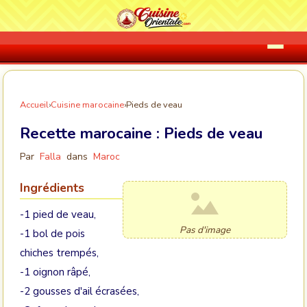
Accueil
›
Cuisine marocaine
›
Pieds de veau
Recette marocaine :
Pieds de veau
Par
Falla
dans
Maroc
Ingrédients
-1 pied de veau,
Pas d'image
-1 bol de pois
chiches trempés,
-1 oignon râpé,
-2 gousses d'ail écrasées,