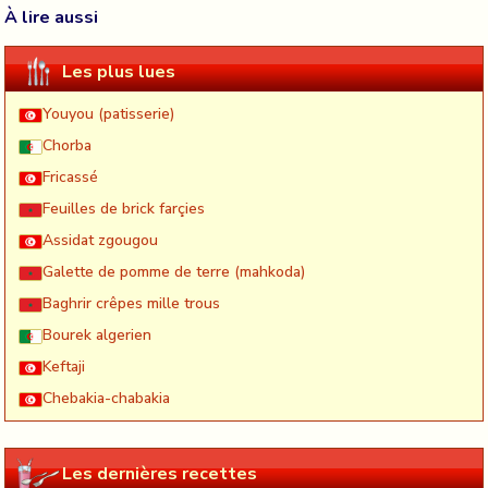
À lire aussi
Les plus lues
Youyou (patisserie)
Chorba
Fricassé
Feuilles de brick farçies
Assidat zgougou
Galette de pomme de terre (mahkoda)
Baghrir crêpes mille trous
Bourek algerien
Keftaji
Chebakia-chabakia
Les dernières recettes