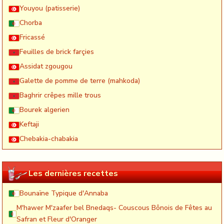
Youyou (patisserie)
Chorba
Fricassé
Feuilles de brick farçies
Assidat zgougou
Galette de pomme de terre (mahkoda)
Baghrir crêpes mille trous
Bourek algerien
Keftaji
Chebakia-chabakia
Les dernières recettes
Bounaïne Typique d'Annaba
M'hawer M'zaafer bel Bnedaqs- Couscous Bônois de Fêtes au
Safran et Fleur d'Oranger