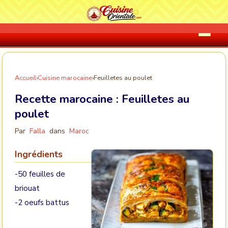
Accueil
›
Cuisine marocaine
›
Feuilletes au poulet
Recette marocaine :
Feuilletes au
poulet
Par
Falla
dans
Maroc
Ingrédients
-50 feuilles de
briouat
-2 oeufs battus