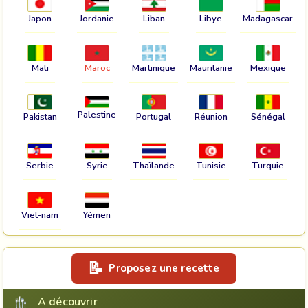
Japon
Jordanie
Liban
Libye
Madagascar
Mali
Maroc
Martinique
Mauritanie
Mexique
Palestine
Pakistan
Portugal
Réunion
Sénégal
Serbie
Syrie
Thaïlande
Tunisie
Turquie
Viet-nam
Yémen
Proposez une recette
A découvrir