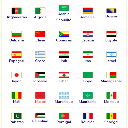
Arabie
Bosnie
Afghanistan
Algérie
Arménie
Saoudite
Bulgarie
Chine
Comores
Croatie
Egypte
Espagne
Grèce
Irak
Iran
Israel
Japon
Jordanie
Liban
Libye
Madagascar
Mali
Maroc
Martinique
Mauritanie
Mexique
Palestine
Pakistan
Portugal
Réunion
Sénégal