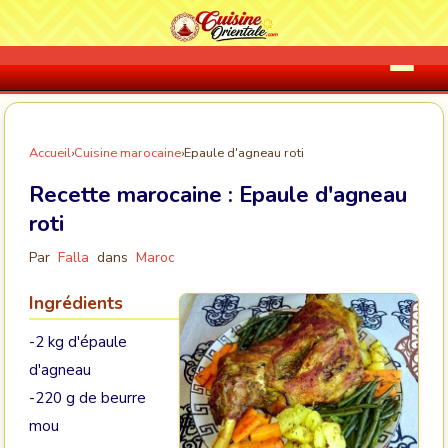
Accueil
›
Cuisine marocaine
›
Epaule d'agneau roti
Recette marocaine :
Epaule d'agneau
roti
Par
Falla
dans
Maroc
Ingrédients
-2 kg d'épaule
d'agneau
-220 g de beurre
mou