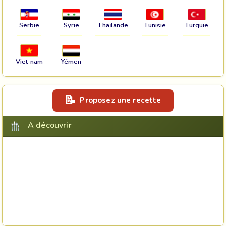
Serbie
Syrie
Thaïlande
Tunisie
Turquie
Viet-nam
Yémen
Proposez une recette
A découvrir