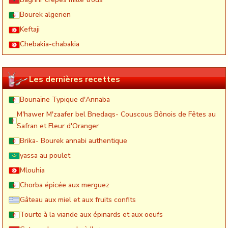
Bourek algerien
Keftaji
Chebakia-chabakia
Les dernières recettes
Bounaïne Typique d'Annaba
M'hawer M'zaafer bel Bnedaqs- Couscous Bônois de Fêtes au
Safran et Fleur d'Oranger
Brika- Bourek annabi authentique
yassa au poulet
Mlouhia
Chorba épicée aux merguez
Gâteau aux miel et aux fruits confits
Tourte à la viande aux épinards et aux oeufs