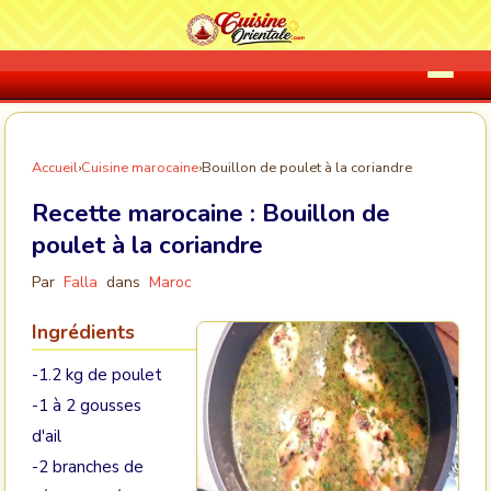
Accueil
›
Cuisine marocaine
›
Bouillon de poulet à la coriandre
Recette marocaine :
Bouillon de
poulet à la coriandre
Par
Falla
dans
Maroc
Ingrédients
-1.2 kg de poulet
-1 à 2 gousses
d'ail
-2 branches de