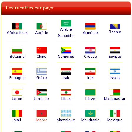
Les recettes par pays
Arabie
Bosnie
Afghanistan
Algérie
Arménie
Saoudite
Bulgarie
Chine
Comores
Croatie
Egypte
Espagne
Grèce
Irak
Iran
Israel
Japon
Jordanie
Liban
Libye
Madagascar
Mali
Maroc
Martinique
Mauritanie
Mexique