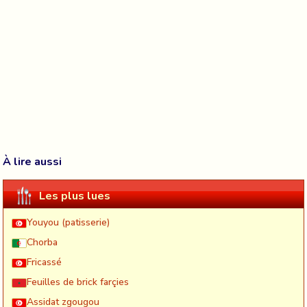
À lire aussi
Les plus lues
Youyou (patisserie)
Chorba
Fricassé
Feuilles de brick farçies
Assidat zgougou