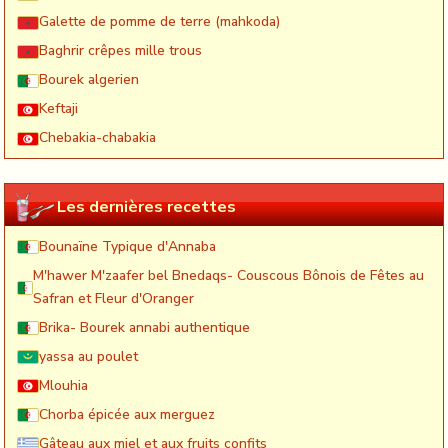
Galette de pomme de terre (mahkoda)
Baghrir crêpes mille trous
Bourek algerien
Keftaji
Chebakia-chabakia
Les dernières recettes
Bounaïne Typique d'Annaba
M'hawer M'zaafer bel Bnedaqs- Couscous Bônois de Fêtes au
Safran et Fleur d'Oranger
Brika- Bourek annabi authentique
yassa au poulet
Mlouhia
Chorba épicée aux merguez
Gâteau aux miel et aux fruits confits