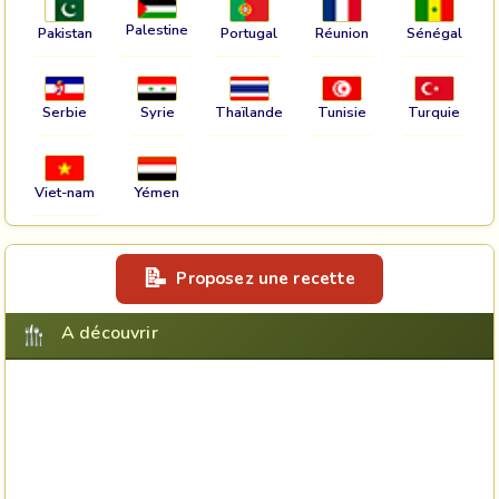
Palestine
Pakistan
Portugal
Réunion
Sénégal
Serbie
Syrie
Thaïlande
Tunisie
Turquie
Viet-nam
Yémen
Proposez une recette
A découvrir