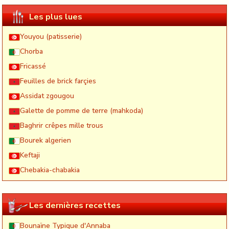
Les plus lues
Youyou (patisserie)
Chorba
Fricassé
Feuilles de brick farçies
Assidat zgougou
Galette de pomme de terre (mahkoda)
Baghrir crêpes mille trous
Bourek algerien
Keftaji
Chebakia-chabakia
Les dernières recettes
Bounaïne Typique d'Annaba