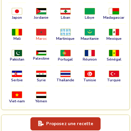
Japon
Jordanie
Liban
Libye
Madagascar
Mali
Maroc
Martinique
Mauritanie
Mexique
Palestine
Pakistan
Portugal
Réunion
Sénégal
Serbie
Syrie
Thaïlande
Tunisie
Turquie
Viet-nam
Yémen
Proposez une recette