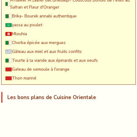
M'hawer M'zaafer bel Bnedaqs- Couscous Bônois de Fêtes au
Safran et Fleur d'Oranger
Brika- Bourek annabi authentique
yassa au poulet
Mlouhia
Chorba épicée aux merguez
Gâteau aux miel et aux fruits confits
Tourte à la viande aux épinards et aux oeufs
Gateau de semoule à l'orange
Thon mariné
Les bons plans de Cuisine Orientale