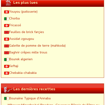
Les plus lues
Youyou (patisserie)
Chorba
Fricassé
Feuilles de brick farçies
Assidat zgougou
Galette de pomme de terre (mahkoda)
Baghrir crêpes mille trous
Bourek algerien
Keftaji
Chebakia-chabakia
Les dernières recettes
Bounaïne Typique d'Annaba