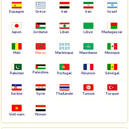
Espagne
Grèce
Irak
Iran
Israel
Japon
Jordanie
Liban
Libye
Madagascar
Mali
Maroc
Martinique
Mauritanie
Mexique
Palestine
Pakistan
Portugal
Réunion
Sénégal
Serbie
Syrie
Thaïlande
Tunisie
Turquie
Viet-nam
Yémen