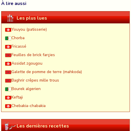
À lire aussi
Les plus lues
Youyou (patisserie)
Chorba
Fricassé
Feuilles de brick farçies
Assidat zgougou
Galette de pomme de terre (mahkoda)
Baghrir crêpes mille trous
Bourek algerien
Keftaji
Chebakia-chabakia
Les dernières recettes