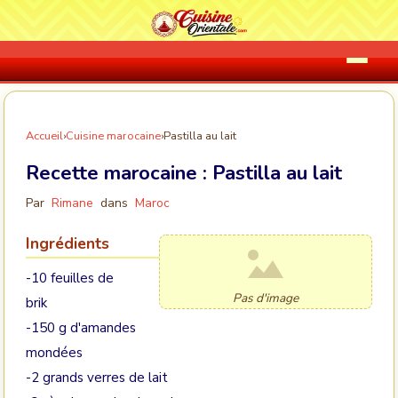
Accueil
›
Cuisine marocaine
›
Pastilla au lait
Recette marocaine :
Pastilla au lait
Par
Rimane
dans
Maroc
Ingrédients
-10 feuilles de
Pas d'image
brik
-150 g d'amandes
mondées
-2 grands verres de lait