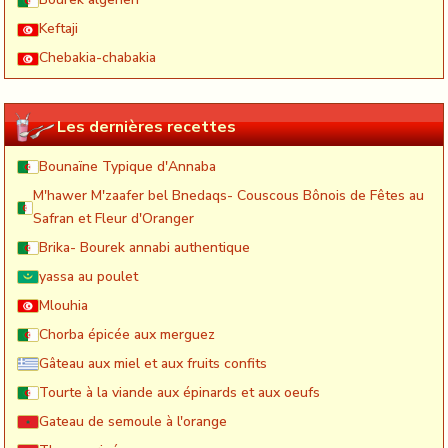
Keftaji
Chebakia-chabakia
Les dernières recettes
Bounaïne Typique d'Annaba
M'hawer M'zaafer bel Bnedaqs- Couscous Bônois de Fêtes au
Safran et Fleur d'Oranger
Brika- Bourek annabi authentique
yassa au poulet
Mlouhia
Chorba épicée aux merguez
Gâteau aux miel et aux fruits confits
Tourte à la viande aux épinards et aux oeufs
Gateau de semoule à l'orange