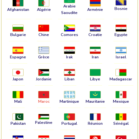
Arabie
Bosnie
Afghanistan
Algérie
Arménie
Saoudite
Bulgarie
Chine
Comores
Croatie
Egypte
Espagne
Grèce
Irak
Iran
Israel
Japon
Jordanie
Liban
Libye
Madagascar
Mali
Maroc
Martinique
Mauritanie
Mexique
Palestine
Pakistan
Portugal
Réunion
Sénégal