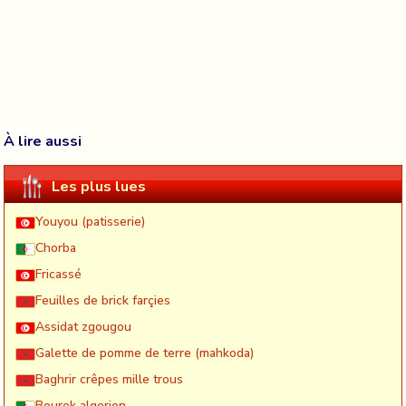
À lire aussi
Les plus lues
Youyou (patisserie)
Chorba
Fricassé
Feuilles de brick farçies
Assidat zgougou
Galette de pomme de terre (mahkoda)
Baghrir crêpes mille trous
Bourek algerien