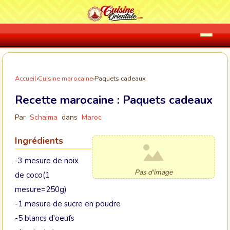
Accueil
›
Cuisine marocaine
›
Paquets cadeaux
Recette marocaine :
Paquets cadeaux
Par
Schaima
dans
Maroc
Ingrédients
-3 mesure de noix
Pas d'image
de coco(1
mesure=250g)
-1 mesure de sucre en poudre
-5 blancs d'oeufs