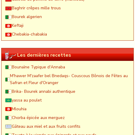
Baghrir crêpes mille trous
Bourek algerien
Keftaji
Chebakia-chabakia
Les dernières recettes
Bounaïne Typique d'Annaba
M'hawer M'zaafer bel Bnedaqs- Couscous Bônois de Fêtes au
Safran et Fleur d'Oranger
Brika- Bourek annabi authentique
yassa au poulet
Mlouhia
Chorba épicée aux merguez
Gâteau aux miel et aux fruits confits