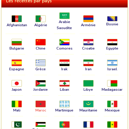
Les recettes par pays
Arabie
Bosnie
Afghanistan
Algérie
Arménie
Saoudite
Bulgarie
Chine
Comores
Croatie
Egypte
Espagne
Grèce
Irak
Iran
Israel
Japon
Jordanie
Liban
Libye
Madagascar
Mali
Maroc
Martinique
Mauritanie
Mexique