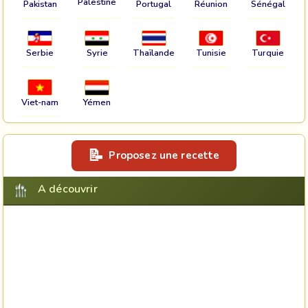
Palestine
Pakistan
Portugal
Réunion
Sénégal
Serbie
Syrie
Thaïlande
Tunisie
Turquie
Viet-nam
Yémen
Proposez une recette
A découvrir