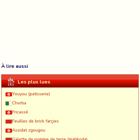
À lire aussi
Les plus lues
Youyou (patisserie)
Chorba
Fricassé
Feuilles de brick farçies
Assidat zgougou
Galette de pomme de terre (mahkoda)