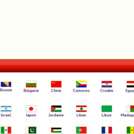
Bosnie
Bulgarie
Chine
Comores
Croatie
Egyp
Israel
Japon
Jordanie
Liban
Libye
Madag