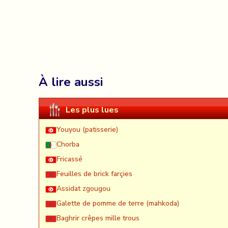
À lire aussi
Les plus lues
Youyou (patisserie)
Chorba
Fricassé
Feuilles de brick farçies
Assidat zgougou
Galette de pomme de terre (mahkoda)
Baghrir crêpes mille trous