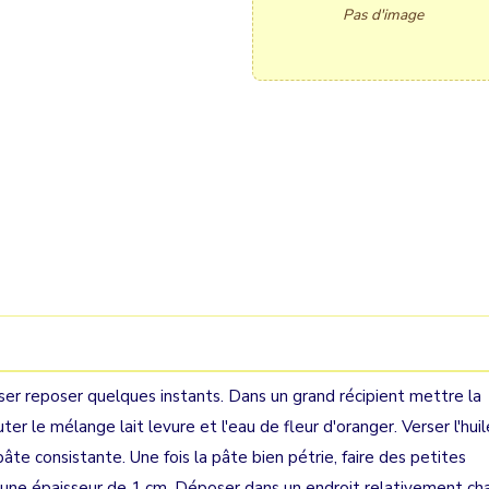
Pas d'image
aisser reposer quelques instants. Dans un grand récipient mettre la
uter le mélange lait levure et l'eau de fleur d'oranger. Verser l'huil
pâte consistante. Une fois la pâte bien pétrie, faire des petites
à une épaisseur de 1 cm. Déposer dans un endroit relativement ch