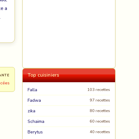
te a
.
Top cuisiniers
ANTE
âcées
Falla
103 recettes
Fadwa
97 recettes
zika
80 recettes
Schaima
60 recettes
Berytus
40 recettes