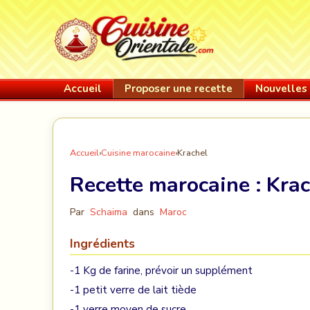
Accueil
Proposer une recette
Nouvelles 
Accueil
›
Cuisine marocaine
›
Krachel
Recette marocaine :
Krac
Par
Schaima
dans
Maroc
Ingrédients
-1 Kg de farine, prévoir un supplément
-1 petit verre de lait tiède
-1 verre moyen de sucre