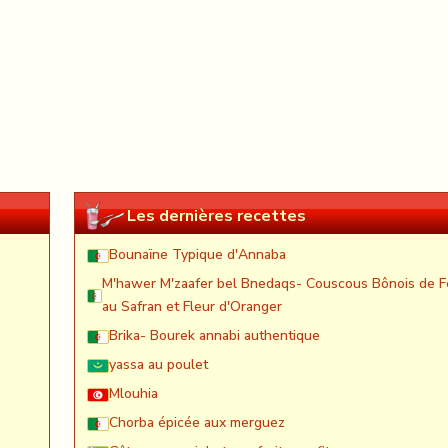
Les dernières recettes
Bounaïne Typique d'Annaba
M'hawer M'zaafer bel Bnedaqs- Couscous Bônois de F
au Safran et Fleur d'Oranger
Brika- Bourek annabi authentique
yassa au poulet
Mlouhia
Chorba épicée aux merguez