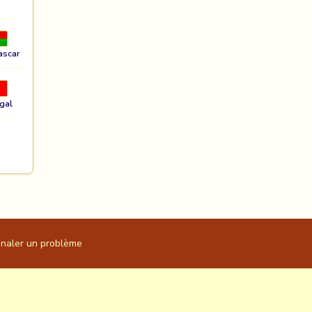
ascar
gal
gnaler un problème