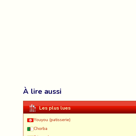
À lire aussi
Les plus lues
Youyou (patisserie)
Chorba