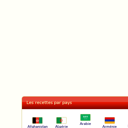
Les recettes par pays
Arabie
Afghanistan
Algérie
Arménie