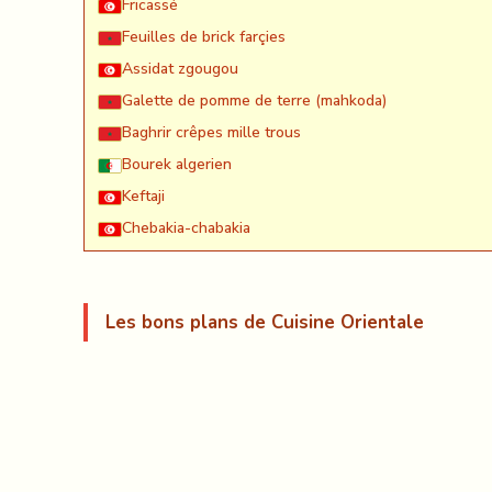
Fricassé
Feuilles de brick farçies
Assidat zgougou
Galette de pomme de terre (mahkoda)
Baghrir crêpes mille trous
Bourek algerien
Keftaji
Chebakia-chabakia
Les bons plans de Cuisine Orientale