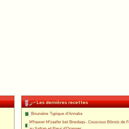
Les dernières recettes
Bounaïne Typique d'Annaba
M'hawer M'zaafer bel Bnedaqs- Couscous Bônois de F
au Safran et Fleur d'Oranger