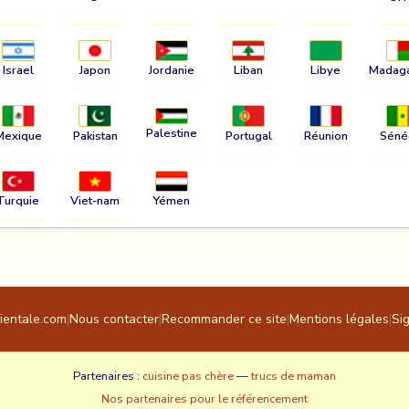
Israel
Japon
Jordanie
Liban
Libye
Madag
Palestine
Mexique
Pakistan
Portugal
Réunion
Séné
Turquie
Viet-nam
Yémen
rientale.com
|
Nous contacter
|
Recommander ce site
|
Mentions légales
|
Si
Partenaires :
cuisine pas chère
—
trucs de maman
Nos partenaires pour le référencement