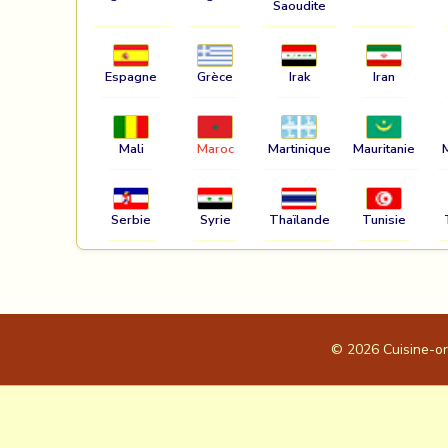
Saoudite
Espagne
Grèce
Irak
Iran
Mali
Maroc
Martinique
Mauritanie
Serbie
Syrie
Thaïlande
Tunisie
© 2026
Cuisine-o