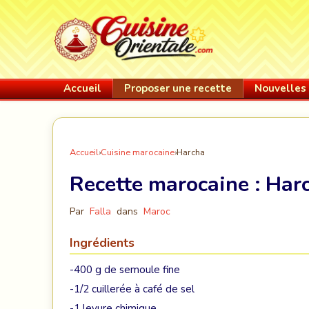
Accueil
Proposer une recette
Nouvelles 
Accueil
›
Cuisine marocaine
›
Harcha
Recette marocaine :
Har
Par
Falla
dans
Maroc
Ingrédients
-400 g de semoule fine
-1/2 cuillerée à café de sel
-1 levure chimique